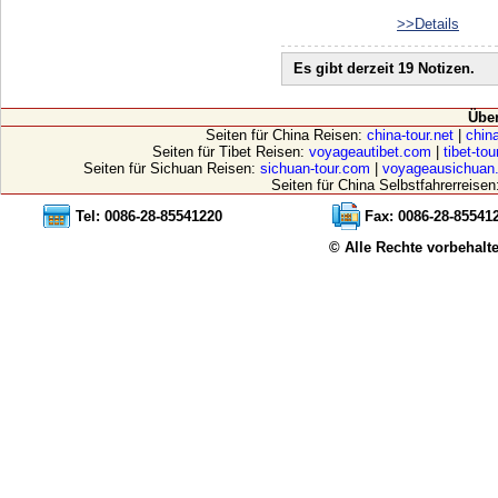
1995 haben wir die
>>Details
vergangenen Jahre
Es gibt derzeit 19 Notizen.
mit eigenem Fahrz
haben wir fuer 13
Übe
Seiten für China Reisen:
china-tour.net
|
china
eigenen Fahrzeug
Seiten für Tibet Reisen:
voyageautibet.com
|
tibet-to
Seiten für Sichuan Reisen:
sichuan-tour.com
|
voyageausichuan
ihre Erlebnisse im 
Seiten für China Selbstfahrerreisen
http://www.open-e
Tel: 0086-28-85541220
Fax: 0086-28-85541
© Alle Rechte vorbehalt