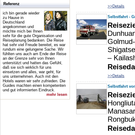
eigentliche Schi
Referenz
>>Details
des Fuehrerauswei
ich bin gerade wieder
Selbstfahrt - 
zu Hause in
Fahrzeugs.
Deutschland
Reisezie
angekommen und
2. Digitales Foto 
möchte mich bei Ihnen
Dunhuan
sehr für die gute Organisation und
Fuehrerausweis, 
Golmud-
Reiseplanung bedanken. Die Reise
hat sehr viel Freude bereitet, es war
3. Liste der mitg
Shigats
rundum eine gelungene Sache. Wir
fühlten uns auch am Ende der Reise
Wert der Ausrues
– Kailas
an der Grenze sehr von Ihnen
unterstützt und hatten das Gefühl,
4. Bestaetigter Re
Reiseda
daß sie sich wirklich für uns
Ausreise, Ein- un
einsetzen und alles, war geht, für
>>Details
uns unternehmen. Auch mit den
5. Welche Leistun
Hotels waren wir sehr zufrieden. Die
Guides machten einen kompetenten
Selbstfahrt vo
Halbpension?
und gut informierten Eindruck.
Reisezie
mehr lesen
Hongliut
Aufgrund dem best
Manasaro
angebotenen Infor
Rongbuk
den folgenden Asp
Reiseda
1. Alle Formalita