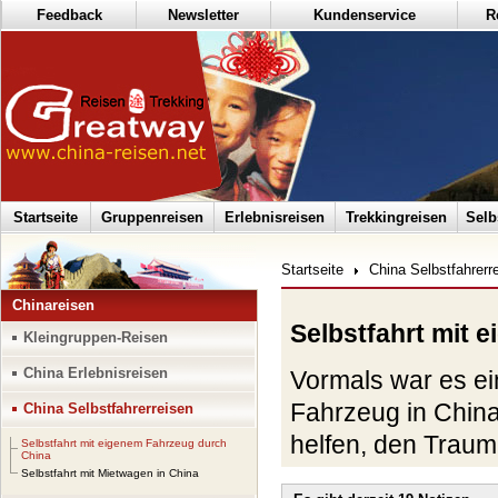
Feedback
Newsletter
Kundenservice
R
Startseite
Gruppenreisen
Erlebnisreisen
Trekkingreisen
Selb
Startseite
China Selbstfahrerr
Chinareisen
Selbstfahrt mit 
Kleingruppen-Reisen
China Erlebnisreisen
Vormals war es ei
Fahrzeug in Chin
China Selbstfahrerreisen
helfen, den Traum 
Selbstfahrt mit eigenem Fahrzeug durch
China
Sie normale Reise
Selbstfahrt mit Mietwagen in China