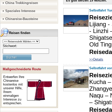
Es gibt derzeit 19 Notizen.
Verkehrsmittel, z
China Trekkingreisen
Motorrad in China
Selbstfahrt Yu
Speziales Interesse
Idee haben, bitte
Reisezie
Chinareise-Bausteine
Lijiang 
die folgenden Inf
- Linzhi
1. Welches Verkeh
Reisen finden
Shigats
wieviel?
Old Ting
2. Umrissliche Ro
Stichwort:
Reiseda
3. Ungefaehrliche
4. Charakter der 
>>Details
Selbstfahrt vo
Maßgeschneiderte Route
Aufgrund Ihrer Na
Reisezie
Entwerfen Ihre
Reise beantworten
Chinareise
Kucha –
kostenlos mit
Waeren Sie und wir
Zhangye
unserer Hilfe,
uns die folgenden
Ihrem
Naqu – 
einmaligen
1. Digitales Fron
Interesse zu
– Shiga
entsprechen.
und Modell, Moto
Reiseda