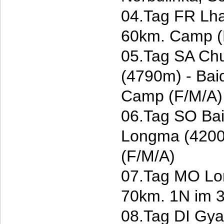
04.Tag FR Lha
60km. Camp (
05.Tag SA Ch
(4790m) - Bai
Camp (F/M/A)
06.Tag SO Bai
Longma (420
(F/M/A)
07.Tag MO Lo
70km. 1N im 3
08.Tag DI Gyan