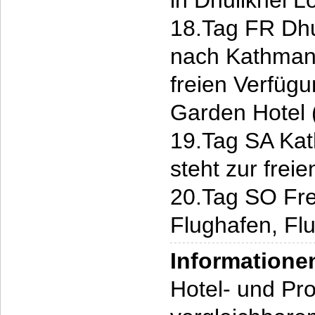
in Dhulikhel 
18.Tag FR Dhu
nach Kathmand
freien Verfüg
Garden Hotel 
19.Tag SA Ka
steht zur frei
20.Tag SO Fre
Flughafen, Fl
Informatione
Hotel- und P