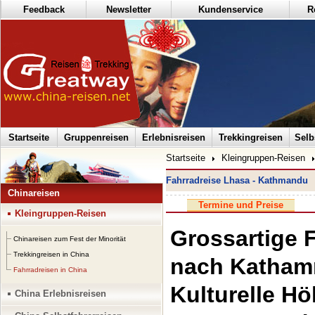
Feedback
Newsletter
Kundenservice
R
Startseite
Gruppenreisen
Erlebnisreisen
Trekkingreisen
Selb
Startseite
Kleingruppen-Reisen
Fahrradreise Lhasa - Kathmandu
Chinareisen
Termine und Preise
Kleingruppen-Reisen
Grossartige 
Chinareisen zum Fest der Minorität
Trekkingreisen in China
nach Katha
Fahrradreisen in China
Kulturelle H
China Erlebnisreisen