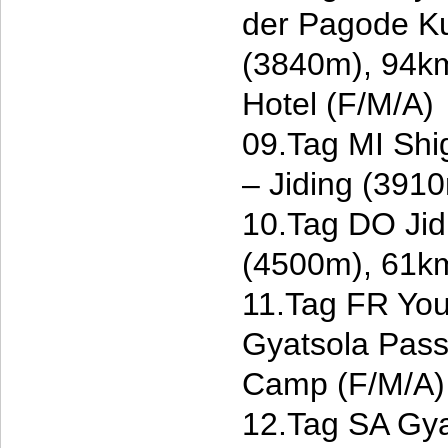
der Pagode K
(3840m), 94k
Hotel (F/M/A)
09.Tag MI Shig
– Jiding (391
10.Tag DO Jid
(4500m), 61k
11.Tag FR You
Gyatsola Pas
Camp (F/M/A)
12.Tag SA Gya