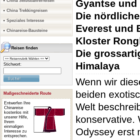
Gyantse und 
China Selbstfahrerreisen
China Trekkingreisen
Die nördlich
Speziales Interesse
Everest und
Chinareise-Bausteine
Kloster Ron
Reisen finden
Die grossart
Himalaya
Stichwort:
Wenn wir dies
beiden exotis
Maßgeschneiderte Route
Entwerfen Ihre
Welt beschreib
Chinareise
kostenlos mit
konservative.
unserer Hilfe,
Ihrem
einmaligen
Odyssey erst 
Interesse zu
entsprechen.