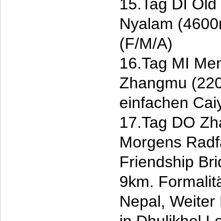
15.Tag DI Old 
Nyalam (4600
(F/M/A)
16.Tag MI Men
Zhangmu (220
einfachen Cai
17.Tag DO Zha
Morgens Radfa
Friendship Br
9km. Formalit
Nepal, Weiter 