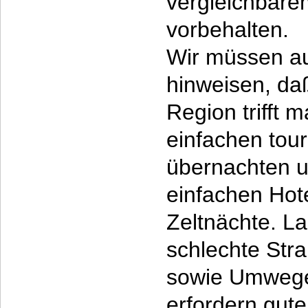
vergleichbar
vorbehalten.
Wir müssen au
hinweisen, daß
Region trifft 
einfachen touri
übernachten u
einfachen Hot
Zeltnächte. L
schlechte Str
sowie Umwege
erfordern gute