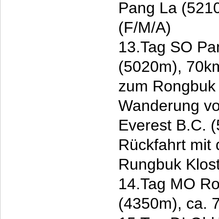
Pang La (521
(F/M/A)
13.Tag SO Pan
(5020m), 70km
zum Rongbuk K
Wanderung vo
Everest B.C. 
Rückfahrt mi
Rungbuk Klost
14.Tag MO Ron
(4350m), ca. 