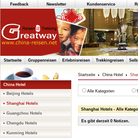
Feedback
Newsletter
Kundenservice
R
Startseite
Gruppenreisen
Erlebnisreisen
Trekkingreisen
Selb
Startseite
China Hotel
Shan
China Hotel
Alle Kategorien
Beijing Hotels
Shanghai Hotels
Shanghai Hotels - Alle Katego
Guangzhou Hotels
Es gibt derzeit 0 Notizen.
Chengdu Hotels
Kunming Hotels