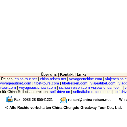
Über uns
|
Kontakt
|
Links
a Reisen:
china-tour.net
|
china-reisen.net
|
voyageenchine.com
|
viajeachina.
voyageautibet.com
|
tibet-tours.com
|
tibetreisen.com
|
viajeatibet.com
|
viagg
-tour.com
|
voyageausichuan.com
|
sichuanreisen.com
viajeasichuan.com
|
v
n für China Selbstfahrerreisen:
self-drive.cn
|
selbstfahrerreisen.com
|
self-dri
Wir 
Fax: 0086-28-85541221
reisen@china-reisen.net
© Alle Rechte vorbehalten China Chengdu Greatway Tour Co., Ltd.