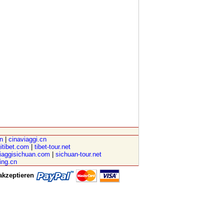
cn
|
cinaviaggi.cn
itibet.com
|
tibet-tour.net
iaggisichuan.com
|
sichuan-tour.net
ving.cn
akzeptieren