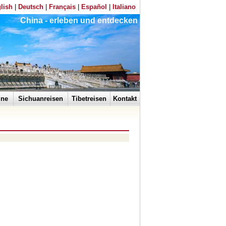
lish
|
Deutsch
|
Français
|
Español
|
Italiano
China - erleben und entdecken
ine
Sichuanreisen
Tibetreisen
Kontakt