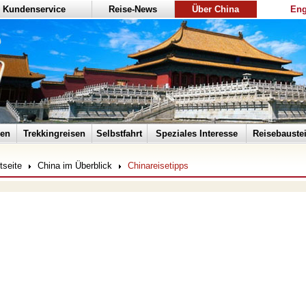
Kundenservice
Reise-News
Über China
Eng
sen
Trekkingreisen
Selbstfahrt
Speziales Interesse
Reisebauste
tseite
China im Überblick
Chinareisetipps