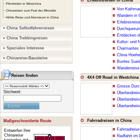
Erlebnisreisen in China
Plateau, Gebirgs
Pferdreiten in Westchina
Von Kathman
Gobi, Schneeberg
Chinareisen zum Fest der Minorität
Wandern in 
Höhle Reise und Abenteuer in China
behalten eigene f
Erlebnisreis
China Selbstfahrerreisen
Erlebnisreisen in
Durchqueru
Entdecken d
China Trekkingreisen
Kultur- und 
Speziales Interesse
Charmantes 
China Hoehe
Chinareise-Bausteine
Buntes Sued
Wanderreise
Reisen finden
4X4 Off Road in Westchina
Grosse Durc
Stichwort:
Überlandreis
Überlandreise
Überlandrei
Fahrradreisen in China
Maßgeschneiderte Route
Fahrradreis
Entwerfen Ihre
Chinareise
Radfahrt im
kostenlos mit