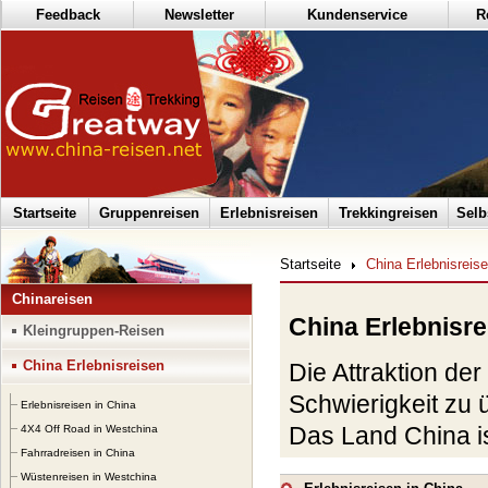
Feedback
Newsletter
Kundenservice
R
Startseite
Gruppenreisen
Erlebnisreisen
Trekkingreisen
Selb
Startseite
China Erlebnisreis
Chinareisen
China Erlebnisre
Kleingruppen-Reisen
China Erlebnisreisen
Die Attraktion der
Schwierigkeit zu
Erlebnisreisen in China
Das Land China ist
4X4 Off Road in Westchina
Fahrradreisen in China
abwechslungsreic
Wüstenreisen in Westchina