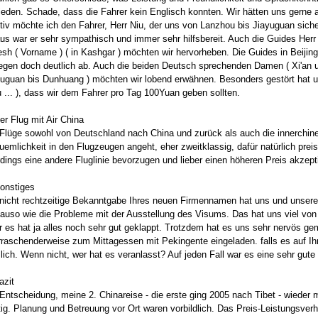
ieden. Schade, dass die Fahrer kein Englisch konnten. Wir hätten uns gerne 
tiv möchte ich den Fahrer, Herr Niu, der uns von Lanzhou bis Jiayuguan sich
us war er sehr sympathisch und immer sehr hilfsbereit. Auch die Guides Herr 
sh ( Vorname ) ( in Kashgar ) möchten wir hervorheben. Die Guides in Beijing
gen doch deutlich ab. Auch die beiden Deutsch sprechenden Damen ( Xi'an u
uguan bis Dunhuang ) möchten wir lobend erwähnen. Besonders gestört hat un
 ... ), dass wir dem Fahrer pro Tag 100Yuan geben sollten.
er Flug mit Air China
Flüge sowohl von Deutschland nach China und zurück als auch die innerchin
emlichkeit in den Flugzeugen angeht, eher zweitklassig, dafür natürlich preis
rdings eine andere Fluglinie bevorzugen und lieber einen höheren Preis akzept
onstiges
nicht rechtzeitige Bekanntgabe Ihres neuen Firmennamen hat uns und unsere
uso wie die Probleme mit der Ausstellung des Visums. Das hat uns viel von 
 es hat ja alles noch sehr gut geklappt. Trotzdem hat es uns sehr nervös gem
raschenderweise zum Mittagessen mit Pekingente eingeladen. falls es auf Ihre
lich. Wenn nicht, wer hat es veranlasst? Auf jeden Fall war es eine sehr gute 
azit
Entscheidung, meine 2. Chinareise - die erste ging 2005 nach Tibet - wieder
tig. Planung und Betreuung vor Ort waren vorbildlich. Das Preis-Leistungsverhä