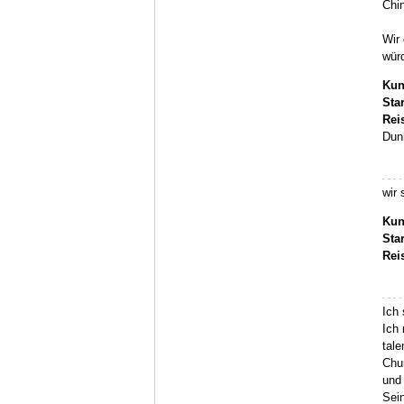
Chin
Wir 
würd
Kun
Sta
Rei
Dunh
wir 
Kun
Sta
Rei
Ich 
Ich
tale
Chun
und 
Sei