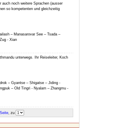
er auch noch weitere Sprachen (ausser
inen so kompetenten und gleichzeitig
ailash – Manasarovar See – Tsada –
Zug - Xian
hmandu unterwegs. Ihr Reiseleiter, Koch
rok – Gyantse – Shigatse – Jiding -
ongpuk – Old Tingri - Nyalam – Zhangmu -
 Seite
, zu