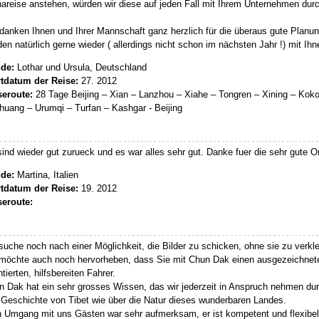
areise anstehen, würden wir diese auf jeden Fall mit Ihrem Unternehmen durc
danken Ihnen und Ihrer Mannschaft ganz herzlich für die überaus gute Planu
en natürlich gerne wieder ( allerdings nicht schon im nächsten Jahr !) mit Ih
de:
Lothar und Ursula, Deutschland
rtdatum der Reise:
27. 2012
seroute:
28 Tage Beijing – Xian – Lanzhou – Xiahe – Tongren – Xining – Koko
uang – Urumqi – Turfan – Kashgar - Beijing
sind wieder gut zurueck und es war alles sehr gut. Danke fuer die sehr gute O
de:
Martina, Italien
rtdatum der Reise:
19. 2012
seroute:
suche noch nach einer Möglichkeit, die Bilder zu schicken, ohne sie zu verkl
 möchte auch noch hervorheben, dass Sie mit Chun Dak einen ausgezeichnet
ntierten, hilfsbereiten Fahrer.
 Dak hat ein sehr grosses Wissen, das wir jederzeit in Anspruch nehmen durf
Geschichte von Tibet wie über die Natur dieses wunderbaren Landes.
n Umgang mit uns Gästen war sehr aufmerksam, er ist kompetent und flexibe