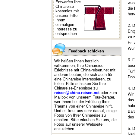
Entwerfen Ihre
ware
Chinareise
die 
kostenlos mit
her
unserer Hilfe,
Ihrem
einmaligen
2. D
Interesse zu
Entg
entsprechen.
zu z
Es 
Wür
Feedback schicken
3. F
Wir heißen Ihnen herzlich
willkommen, Ihre Chinareise-
beso
Erlebnisse mit China-reisen.net mit
Turf
anderen Leuten, die sich auch für
Dopp
eine Chinareise interessieren, zu
teilen. Bitte schicken Sie Ihre
Chinareise-Erlebnisse zu
4. D
reisen@china-reisen.net
oder zum
Wir 
Mailbox von unserem Tour-Berater,
das
wer Ihnen bei der Erfüllung Ihres
habe
Traums von einer Chinareise hilft.
Und es freut uns sehr darauf, einige
Baro
Fotos von Ihrer Chinareise zu
des
erhalten. Bitte erlauben Sie uns, die
Fotos auf unserer Webseite
5. D
anzukleben.
Natü