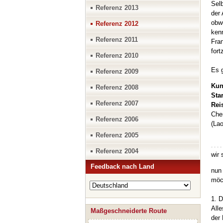
Sel
Referenz 2013
der 
obwo
Referenz 2012
kenn
Referenz 2011
Fra
fort
Referenz 2010
Es 
Referenz 2009
Kun
Referenz 2008
Sta
Referenz 2007
Rei
Che
Referenz 2006
(Lao
Referenz 2005
Referenz 2004
wir 
Feedback nach Land
nun
möc
1. D
Alle
Maßgeschneiderte Route
der 