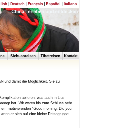
lish
|
Deutsch
|
Français
|
Español
|
Italiano
China - erleben und entdecken
ine
Sichuanreisen
Tibetreisen
Kontakt
N und damit die Möglichkeit, Sie zu
Komplikation abliefen, was auch in Lius
emanagt hat. Wir waren bis zum Schluss sehr
einem motivierenden "Good morning. Did you
, wenn er sich auf eine kleine Reisegruppe