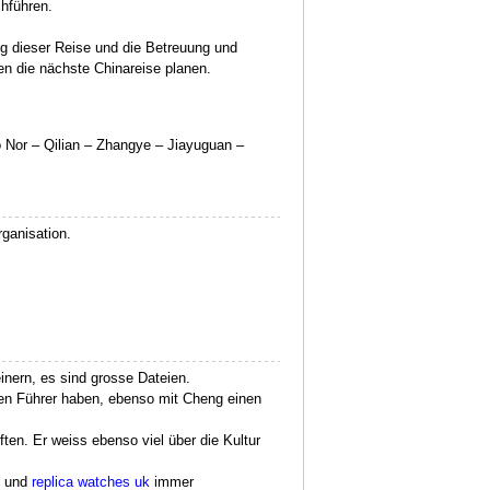
hführen.
ng dieser Reise und die Betreuung und
nen die nächste Chinareise planen.
 Nor – Qilian – Zhangye – Jiayuguan –
rganisation.
einern, es sind grosse Dateien.
en Führer haben, ebenso mit Cheng einen
ten. Er weiss ebenso viel über die Kultur
l und
replica watches uk
immer