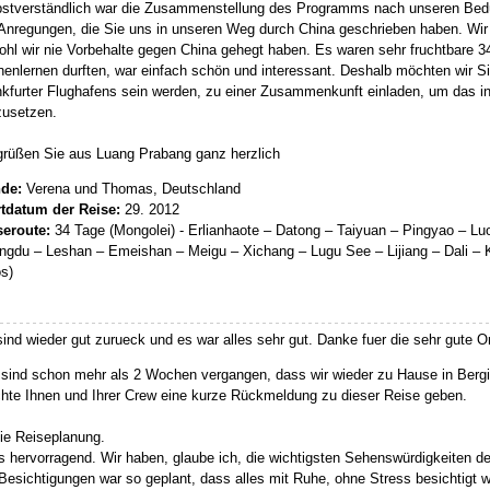
bstverständlich war die Zusammenstellung des Programms nach unseren Bedür
Anregungen, die Sie uns in unseren Weg durch China geschrieben haben. Wir ha
hl wir nie Vorbehalte gegen China gehegt haben. Es waren sehr fruchtbare 3
enlernen durften, war einfach schön und interessant. Deshalb möchten wir S
nkfurter Flughafens sein werden, zu einer Zusammenkunft einladen, um das
zusetzen.
grüßen Sie aus Luang Prabang ganz herzlich
de:
Verena und Thomas, Deutschland
rtdatum der Reise:
29. 2012
seroute:
34 Tage (Mongolei) - Erlianhaote – Datong – Taiyuan – Pingyao – L
ngdu – Leshan – Emeishan – Meigu – Xichang – Lugu See – Lijiang – Dali –
s)
sind wieder gut zurueck und es war alles sehr gut. Danke fuer die sehr gute O
 sind schon mehr als 2 Wochen vergangen, dass wir wieder zu Hause in Ber
hte Ihnen und Ihrer Crew eine kurze Rückmeldung zu dieser Reise geben.
ie Reiseplanung.
s hervorragend. Wir haben, glaube ich, die wichtigsten Sehenswürdigkeiten d
Besichtigungen war so geplant, dass alles mit Ruhe, ohne Stress besichtigt 