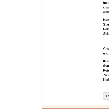
freu
chin
war
Kun
Sta
Rei
Shi
Ger
und 
Kun
Sta
Rei
Youn
Kod
Es