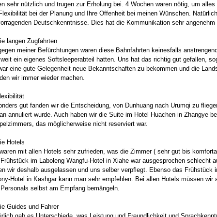
n sehr nützlich und trugen zur Erholung bei. 4 Wochen waren nötig, um alle
Flexibilität bei der Planung und Ihre Offenheit bei meinen Wünschen. Natürlich
vorragenden Deutschkenntnisse. Dies hat die Kommunikation sehr angenehm g
ie langen Zugfahrten
egen meiner Befürchtungen waren diese Bahnfahrten keinesfalls anstrengend
weit ein eigenes Softsleeperabteil hatten. Uns hat das richtig gut gefallen, s
war eine gute Gelegenheit neue Bekanntschaften zu bekommen und die Landsc
den wir immer wieder machen.
lexibilität
nders gut fanden wir die Entscheidung, von Dunhuang nach Urumqi zu fliege
an annuliert wurde. Auch haben wir die Suite im Hotel Huachen in Zhangye b
elzimmers, das möglicherweise nicht reserviert war.
ie Hotels
waren mit allen Hotels sehr zufrieden, was die Zimmer ( sehr gut bis komforta
 Frühstück im Laboleng Wangfu-Hotel in Xiahe war ausgesprochen schlecht a
n wir deshalb ausgelassen und uns selber verpflegt. Ebenso das Frühstück 
ny-Hotel in Kashgar kann man sehr empfehlen. Bei allen Hotels müssen wir 
 Personals selbst am Empfang bemängeln.
ie Guides und Fahrer
rlich gab es Unterschiede, was Leistung und Freundlichkeit und Sprachkenntn