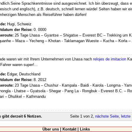
ndlich.Seine Sprachkenntnisse sind ausgezeichnet. Ich bin überzeugt, dass 
esisch und englisch), z.B. deutsch, schnell lernen würde! Selten haben wir e
mherzigen Menschen als Reiseführer haben dürfen!
de:
Hugi, Schweiz
rtdatum der Reise:
0. 0000
seroute:
25 Tage Lhasa – Gyantse – Shigatse – Everest BC – Trekking um K
quanhe – Maza – Yecheng – Khotan - Taklamagan Wueste – Kucha – Korla – 
ade waren wir mit Ihrem Unternehmen von Lhasa nach
relojes de imitacion
Kat
Fahrer waren super!...
de:
Edgar, Deutschland
rtdatum der Reise:
8. 2012
seroute:
23 Tage Lhasa – Chushur - Kampala - Baidi - Karola - Longma - Yamd
ongla - Lhatse – Gyatsola - Shegar - Pang La - Rongbuk - Everest B.C. – R
ari – Dhulikel – Kathmandu
 gibt derzeit 6 Notizen.
Seite 1 von 2,
nächste Seite
,
letzte
Über uns
|
Kontakt
|
Links