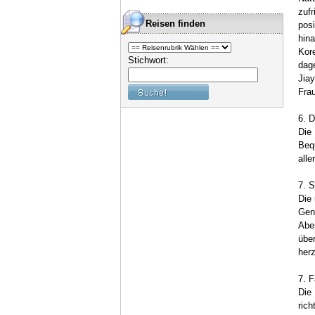
zufr
Reisen finden
posi
hina
Kore
Stichwort:
dage
Jiay
Frau
6. D
Die 
Bequ
alle
7. S
Die 
Gena
Aber
über
herz
7. F
Die 
rich