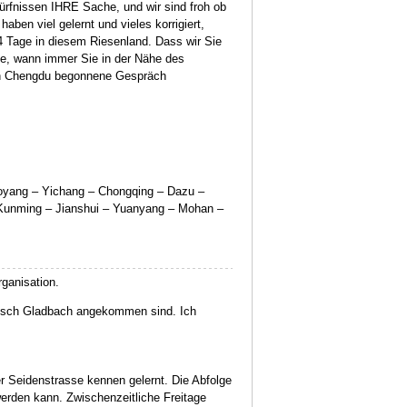
fnissen IHRE Sache, und wir sind froh ob
ben viel gelernt und vieles korrigiert,
4 Tage in diesem Riesenland. Dass wir Sie
ie, wann immer Sie in der Nähe des
 in Chengdu begonnene Gespräch
uoyang – Yichang – Chongqing – Dazu –
 Kunming – Jianshui – Yuanyang – Mohan –
rganisation.
gisch Gladbach angekommen sind. Ich
er Seidenstrasse kennen gelernt. Die Abfolge
werden kann. Zwischenzeitliche Freitage