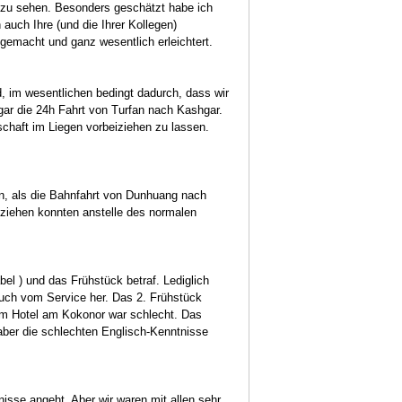
s zu sehen. Besonders geschätzt habe ich
 auch Ihre (und die Ihrer Kollegen)
emacht und ganz wesentlich erleichtert.
, im wesentlichen bedingt dadurch, dass wir
ogar die 24h Fahrt von Turfan nach Kashgar.
haft im Liegen vorbeiziehen zu lassen.
n, als die Bahnfahrt von Dunhuang nach
eziehen konnten anstelle des normalen
bel ) und das Frühstück betraf. Lediglich
uch vom Service her. Das 2. Frühstück
im Hotel am Kokonor war schlecht. Das
aber die schlechten Englisch-Kenntnisse
isse angeht. Aber wir waren mit allen sehr