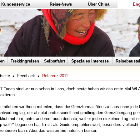
Kundenservice
Reise-News
Über China
Eng
sen
Trekkingreisen
Selbstfahrt
Speziales Interesse
Reisebauste
tseite
Feedback
Referenz 2012
 7 Tagen sind wir nun schon in Laos, doch heute haben wir das erste Mal WLA
aktieren.
 möchten wir Ihnen mitteilen, dass die Grenzformalitäten zu Laos ohne jede 
ntwortung lag, der absolut professionell und gradlinig den Grenzübergang g
klich mit ihm, unter anderem auch deshalb, weil er jeden einzelnen Tag mit 
p well?" begonnen hat. Er ist als Guide empfehlenswert, besonders vielleicht
entrieren kann. Aber das wissen Sie natürlich besser.