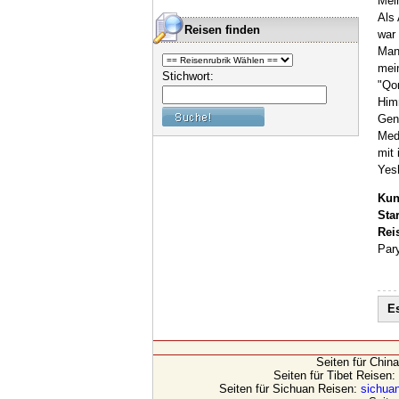
Mein
Als 
Reisen finden
war 
Mand
mei
Stichwort:
"Qom
Himm
Geno
Medi
mit 
Yesh
Kun
Sta
Rei
Pary
Es
Seiten für Chin
Seiten für Tibet Reisen:
Seiten für Sichuan Reisen:
sichuan