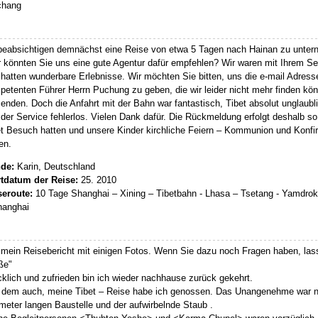
hang
 beabsichtigen demnächst eine Reise von etwa 5 Tagen nach Hainan zu untern
 könnten Sie uns eine gute Agentur dafür empfehlen? Wir waren mit Ihrem Ser
hatten wunderbare Erlebnisse. Wir möchten Sie bitten, uns die e-mail Adres
etenten Führer Herrn Puchung zu geben, die wir leider nicht mehr finden kön
enden. Doch die Anfahrt mit der Bahn war fantastisch, Tibet absolut unglaubl
der Service fehlerlos. Vielen Dank dafür. Die Rückmeldung erfolgt deshalb so
t Besuch hatten und unsere Kinder kirchliche Feiern – Kommunion und Konfirm
en.
de:
Karin, Deutschland
rtdatum der Reise:
25. 2010
seroute:
10 Tage Shanghai – Xining – Tibetbahn - Lhasa – Tsetang - Yamdro
hanghai
mein Reisebericht mit einigen Fotos. Wenn Sie dazu noch Fragen haben, lass
ße"
klich und zufrieden bin ich wieder nachhause zurück gekehrt.
 dem auch, meine Tibet – Reise habe ich genossen. Das Unangenehme war nur
meter langen Baustelle und der aufwirbelnde Staub .