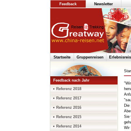
Feedback
Newsletter
Startseite
Gruppenreisen
Erlebnisrei
Star
Feedback nach Jahr
"Wi
Referenz 2018
herv
Anfa
Referenz 2017
"sa
Die 
Referenz 2016
Aber
Sie 
Referenz 2015
geha
Referenz 2014
Wir 