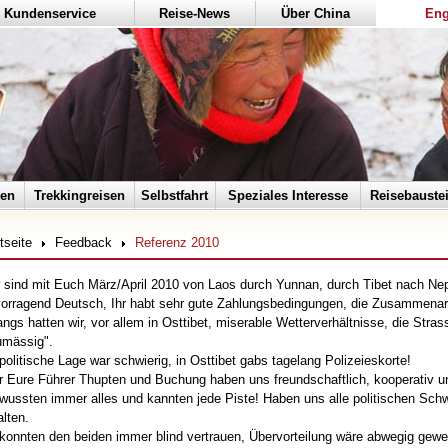
Kundenservice
Reise-News
Über China
Eng
sen
Trekkingreisen
Selbstfahrt
Speziales Interesse
Reisebauste
tseite
Feedback
Referenz 2010
r sind mit Euch März/April 2010 von Laos durch Yunnan, durch Tibet nach N
orragend Deutsch, Ihr habt sehr gute Zahlungsbedingungen, die Zusammenarb
ngs hatten wir, vor allem in Osttibet, miserable Wetterverhältnisse, die Stra
umässig".
politische Lage war schwierig, in Osttibet gabs tagelang Polizeieskorte!
 Eure Führer Thupten und Buchung haben uns freundschaftlich, kooperativ un
wussten immer alles und kannten jede Piste! Haben uns alle politischen Schw
lten.
konnten den beiden immer blind vertrauen, Übervorteilung wäre abwegig gew