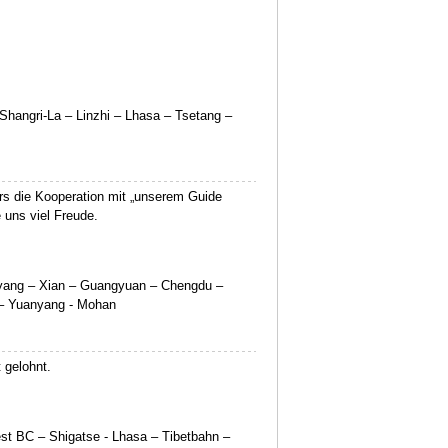
Shangri-La – Linzhi – Lhasa – Tsetang –
rs die Kooperation mit „unserem Guide
 uns viel Freude.
uoyang – Xian – Guangyuan – Chengdu –
 – Yuanyang - Mohan
t gelohnt.
t BC – Shigatse - Lhasa – Tibetbahn –