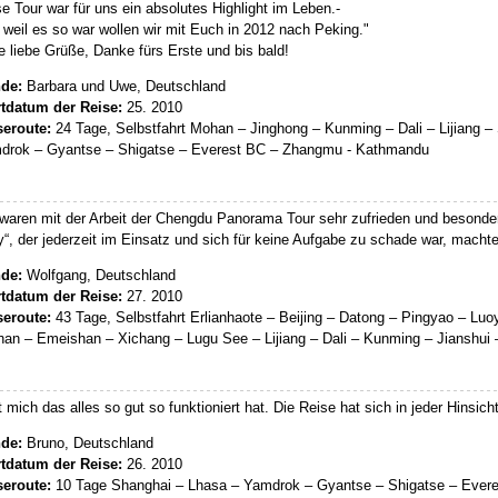
e Tour war für uns ein absolutes Highlight im Leben.-
weil es so war wollen wir mit Euch in 2012 nach Peking."
e liebe Grüße, Danke fürs Erste und bis bald!
de:
Barbara und Uwe, Deutschland
rtdatum der Reise:
25. 2010
seroute:
24 Tage, Selbstfahrt Mohan – Jinghong – Kunming – Dali – Lijiang – 
drok – Gyantse – Shigatse – Everest BC – Zhangmu - Kathmandu
waren mit der Arbeit der Chengdu Panorama Tour sehr zufrieden und besonde
“, der jederzeit im Einsatz und sich für keine Aufgabe zu schade war, machte
de:
Wolfgang, Deutschland
rtdatum der Reise:
27. 2010
seroute:
43 Tage, Selbstfahrt Erlianhaote – Beijing – Datong – Pingyao – L
han – Emeishan – Xichang – Lugu See – Lijiang – Dali – Kunming – Jianshui
t mich das alles so gut so funktioniert hat. Die Reise hat sich in jeder Hinsich
de:
Bruno, Deutschland
rtdatum der Reise:
26. 2010
seroute:
10 Tage Shanghai – Lhasa – Yamdrok – Gyantse – Shigatse – Everes