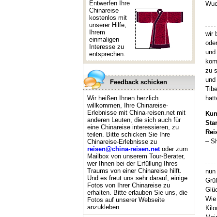
Entwerfen Ihre
Wuc
Chinareise
kostenlos mit
unserer Hilfe,
Ihrem
wir
einmaligen
oder
Interesse zu
und 
entsprechen.
komp
zu s
und 
Feedback schicken
Tibe
Wir heißen Ihnen herzlich
hatt
willkommen, Ihre Chinareise-
Erlebnisse mit China-reisen.net mit
Kun
anderen Leuten, die sich auch für
Sta
eine Chinareise interessieren, zu
Rei
teilen. Bitte schicken Sie Ihre
– S
Chinareise-Erlebnisse zu
reisen@china-reisen.net
oder zum
Mailbox von unserem Tour-Berater,
wer Ihnen bei der Erfüllung Ihres
Traums von einer Chinareise hilft.
nun 
Und es freut uns sehr darauf, einige
Grü
Fotos von Ihrer Chinareise zu
Glüc
erhalten. Bitte erlauben Sie uns, die
Wie
Fotos auf unserer Webseite
anzukleben.
Kilo