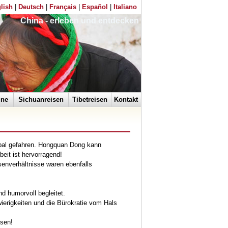
lish
|
Deutsch
|
Français
|
Español
|
Italiano
China - erleben und entdecken
ine
Sichuanreisen
Tibetreisen
Kontakt
epal gefahren. Hongquan Dong kann
eit ist hervorragend!
ssenverhältnisse waren ebenfalls
d humorvoll begleitet.
ierigkeiten und die Bürokratie vom Hals
esen!