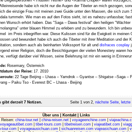
e Begleitpersonen <Thubten Yeshe> und <Karma Chupel> waren vorzüglich, ic
Alleinreisende habe ich nicht nur die Augen der Tibeter an mich gezogen, sond
ich die einzige Frau mit meinen zwei Guide unter den Massen, die sich zum
ala tummeln. Wie man es auf den Fotos sieht, ist es nahezu unfassbar, fast
nen Wunsch erhört haben. Das "Saga – Dawa festival" den heiligen "Wächter
olangma" unter blauen Himmel zu erleben und zu bewundern. Ich bin unbeschr
el im Preis inbegriffen war. Diese Kulissen sind für die Ewigkeit in meinen
ssen und bewundert habe ich auch die Tibeter mit ihrer Meditation und der Ku
tation, sondern auch als beinharten Volkssport für alt und
disfraces cosplay
j
irgend einer Religion, doch die Besichtigungen der vielen Monestery waren 
e, verfügt darüber viel Wissen, seine Belehrung ist mir ein wenig in Erinneru
de:
Rosemary, Österreich
rtdatum der Reise:
17. 2010
seroute:
22 Tage Beijing – Lhasa – Yamdrok – Gyantse – Shigatse –Saga – P
ang – Paiku Tso - Everest BC – Lhasa - Beijing
 gibt derzeit 7 Notizen.
Seite 1 von 2,
nächste Seite
,
letzte
Über uns
|
Kontakt
|
Links
a Reisen:
china-tour.net
|
china-reisen.net
|
voyageenchine.com
|
viajeachina.
voyageautibet.com
|
tibet-tours.com
|
tibetreisen.com
|
viajeatibet.com
|
viagg
-tour.com
|
voyageausichuan.com
|
sichuanreisen.com
viajeasichuan.com
|
v