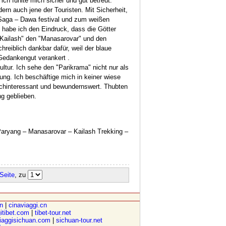
h fühlte mich sicher und gut betreut.
ern auch jene der Touristen. Mit Sicherheit,
 Saga – Dawa festival und zum weißen
 habe ich den Eindruck, dass die Götter
 Kailash" den "Manasarovar" und den
eiblich dankbar dafür, weil der blaue
 Gedankengut verankert .
ltur. Ich sehe den "Parikrama" nicht nur als
ung. Ich beschäftige mich in keiner wiese
hochinteressant und bewundernswert. Thubten
ng geblieben.
aryang – Manasarovar – Kailash Trekking –
 Seite
, zu
cn
|
cinaviaggi.cn
itibet.com
|
tibet-tour.net
iaggisichuan.com
|
sichuan-tour.net