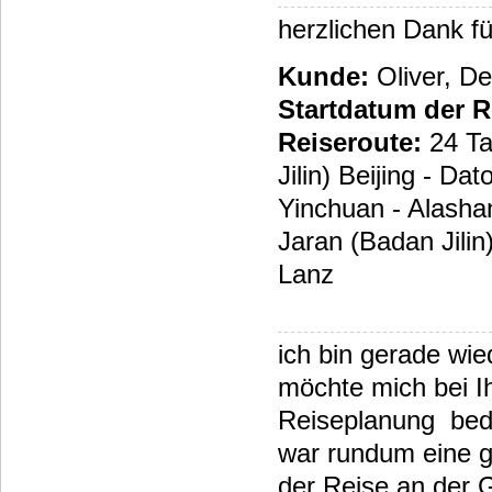
herzlichen Dank fü
Kunde:
Oliver, D
Startdatum der R
Reiseroute:
24 Ta
Jilin) Beijing - Da
Yinchuan - Alashan
Jaran (Badan Jilin
Lanz
ich bin gerade w
möchte mich bei Ih
Reiseplanung beda
war rundum eine g
der Reise an der 