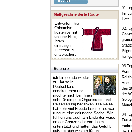
01.Ta
Im La
Maßgeschneiderte Route
Hotel
Entwerfen Ihre
Chinareise
02.Ta
kostenlos mit
Ganzt
unserer Hilfe,
grand
Ihrem
Stadtb
einmaligen
Interesse zu
Pilge
entsprechen.
heili
03.Ta
Referenz
Vormi
Reish
ich bin gerade wieder
zu Hause in
Ansch
Deutschland
des 1
angekommen und
der W
möchte mich bei Ihnen
Geleg
sehr für die gute Organisation und
Reiseplanung bedanken. Die Reise
Mönc
hat sehr viel Freude bereitet, es war
rundum eine gelungene Sache. Wir
04.Ta
fühlten uns auch am Ende der Reise
Freue
an der Grenze sehr von Ihnen
mehre
unterstützt und hatten das Gefühl,
daß sie sich wirklich für uns
der G