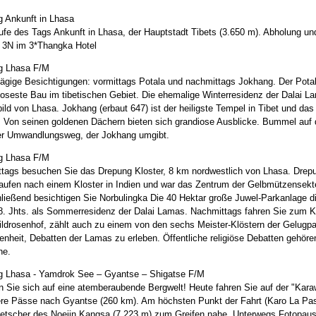
g Ankunft in Lhasa
ufe des Tags Ankunft in Lhasa, der Hauptstadt Tibets (3.650 m). Abholung un
. 3N im 3*Thangka Hotel
g Lhasa F/M
ägige Besichtigungen: vormittags Potala und nachmittags Jokhang. Der Potala
ioseste Bau im tibetischen Gebiet. Die ehemalige Winterresidenz der Dalai L
ild von Lhasa. Jokhang (erbaut 647) ist der heiligste Tempel in Tibet und das 
r. Von seinen goldenen Dächern bieten sich grandiose Ausblicke. Bummel auf 
ger Umwandlungsweg, der Jokhang umgibt.
g Lhasa F/M
ttags besuchen Sie das Drepung Kloster, 8 km nordwestlich von Lhasa. Drep
aufen nach einem Kloster in Indien und war das Zentrum der Gelbmützensekt
ließend besichtigen Sie Norbulingka Die 40 Hektar große Juwel-Parkanlage di
8. Jhts. als Sommerresidenz der Dalai Lamas. Nachmittags fahren Sie zum Kl
ildrosenhof, zählt auch zu einem von den sechs Meister-Klöstern der Gelugp
enheit, Debatten der Lamas zu erleben. Öffentliche religiöse Debatten gehöre
he.
g Lhasa - Yamdrok See – Gyantse – Shigatse F/M
n Sie sich auf eine atemberaubende Bergwelt! Heute fahren Sie auf der "Kar
re Pässe nach Gyantse (260 km). Am höchsten Punkt der Fahrt (Karo La Pass
letscher des Noejin Kangsa (7.223 m) zum Greifen nahe. Unterwegs Fotopaus