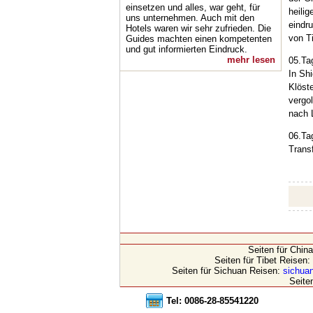
einsetzen und alles, war geht, für
heili
uns unternehmen. Auch mit den
eindr
Hotels waren wir sehr zufrieden. Die
von T
Guides machten einen kompetenten
und gut informierten Eindruck.
mehr lesen
05.Ta
In Sh
Klöst
vergo
nach 
06.Ta
Trans
Seiten für Chin
Seiten für Tibet Reisen:
Seiten für Sichuan Reisen:
sichuan
Seite
Tel: 0086-28-85541220