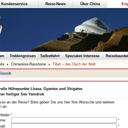
Kundenservice
Reise-News
Über China
Eng
sen
Trekkingreisen
Selbstfahrt
Speziales Interesse
Reisebauste
ite
Chinareise-Bausteine
Tibet – das Dach der Welt
Klassik
relle Höhepunkte Lhasa, Gyantse und Shigatse
er heiliger See Yamdrok