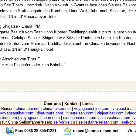
gen See Tibets - Yamdrok. Nach Ankunft in Gyantse besuchen Sie das Palkhor 
ucksvollen Stufenpagode des Kumbum. Dann Weiterfahrt nach Shigatse, der z
ibet. 1N im 3*Manasarovar Hotel
g Shigatse - Lhasa F/M
igatse Besuch vom Tashilunpo Kloster. Tashilunpo zählt auch zu einem von d
ern der Gelukpa Schule. Shigatse war Sitz der Pantschen Lama. Im Kloster ist
ldete Statue vom Maitreya, Buddha der Zukunft, in China zu bewundern. Nach
Lhasa. 1N im 3*Thangka Hotel
g Abschied von Tibet F
fer zum Flughafen oder zum Bahnhof.
Über uns
|
Kontakt
|
Links
a Reisen:
china-tour.net
|
china-reisen.net
|
voyageenchine.com
|
viajeachina.
voyageautibet.com
|
tibet-tours.com
|
tibetreisen.com
|
viajeatibet.com
|
viagg
-tour.com
|
voyageausichuan.com
|
sichuanreisen.com
viajeasichuan.com
|
v
n für China Selbstfahrerreisen:
self-drive.cn
|
selbstfahrerreisen.com
|
self-dri
Wir 
Fax: 0086-28-85541221
reisen@china-reisen.net