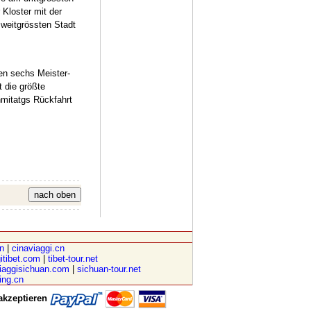
Kloster mit der
weitgrössten Stadt
en sechs Meister-
 die größte
mitatgs Rückfahrt
cn
|
cinaviaggi.cn
itibet.com
|
tibet-tour.net
iaggisichuan.com
|
sichuan-tour.net
ving.cn
akzeptieren