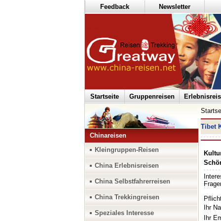
Feedback
Newsletter
Startseite
Gruppenreisen
Erlebnisrei
Startse
Tibet 
Chinareisen
Kleingruppen-Reisen
Kultu
Schön
China Erlebnisreisen
China Selbstfahrerreisen
China Trekkingreisen
Speziales Interesse