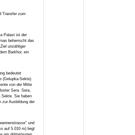
d Transfer zum
 Palast ist der
amas beherrscht das
Ziel unzähliger
dem Barkhor, ein
ung bedeutet
e (Gelupka-Sekte).
ente von der Mitte
oster Sera. Sera,
a Sekte. Sie haben
n zur Ausbildung der
awannenstrasse" und
 auf 5.010 m) liegt
e am drittgrössten