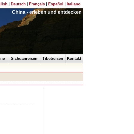
lish
|
Deutsch
|
Français
|
Español
|
Italiano
China - erleben und entdecken
ine
Sichuanreisen
Tibetreisen
Kontakt