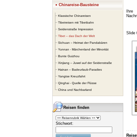
Chinareise-Bausteine
Klassische Chinareisen
Tibetreisen mit Tibetbahn
Seidenstraße Impression
Tibet – das Dach der Welt
Sichuan – Heimat der Pandabären
Yunnan - Märchenland der Minorität
Bunte Guizhou
Xinjiang – Juwel auf der Seidenstraße
Hainan – Badeurlaub-Paradies
Yangtse Kreuzfahrt
Qinghai - Quelle der Flüsse
China und Nachbarland
Reisen finden
Stichwort:
Reise