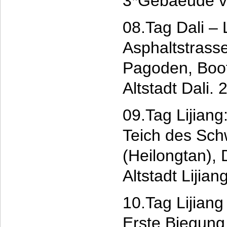
3*Gebaeude v
08.Tag Dali – 
Asphaltstrass
Pagoden, Boot
Altstadt Dali.
09.Tag Lijiang
Teich des Sc
(Heilongtan),
Altstadt Liji
10.Tag Lijiang
Erste Biegung