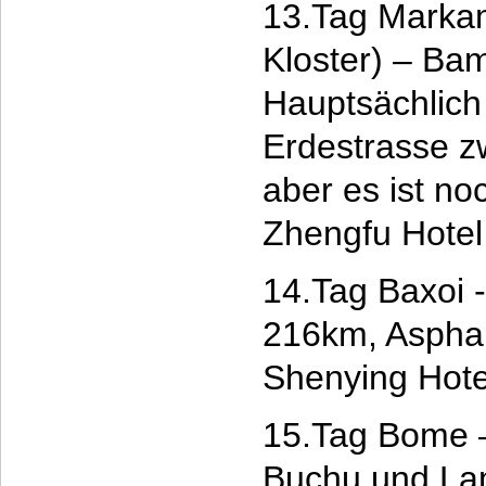
13.Tag Marka
Kloster) – Ba
Hauptsächlich
Erdestrasse z
aber es ist n
Zhengfu Hotel
14.Tag Baxoi
216km, Asphal
Shenying Hote
15.Tag Bome 
Buchu und Lam