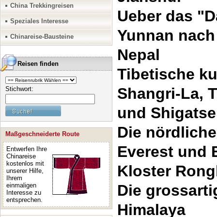
China Trekkingreisen
Ueber das "D
Speziales Interesse
Yunnan nach 
Chinareise-Bausteine
Nepal
Reisen finden
Tibetische k
Shangri-La, 
Stichwort:
und Shigatse
Die nördlich
Maßgeschneiderte Route
Everest und
Entwerfen Ihre
Chinareise
kostenlos mit
Kloster Ron
unserer Hilfe,
Ihrem
einmaligen
Die grossart
Interesse zu
entsprechen.
Himalaya