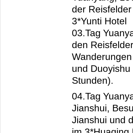
der Reisfelde
3*Yunti Hotel
03.Tag Yuany
den Reisfelde
Wanderungen i
und Duoyishu (
Stunden).
04.Tag Yuanya
Jianshui, Besu
Jianshui und 
im 3*Huaqing 