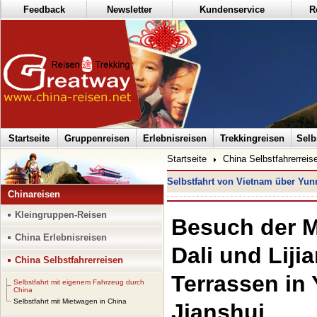
Feedback
Newsletter
Kundenservice
R
Startseite
Gruppenreisen
Erlebnisreisen
Trekkingreisen
Selb
Startseite
China Selbstfahrerreis
Selbstfahrt von Vietnam über Yun
Chinareisen
Kleingruppen-Reisen
Besuch der M
China Erlebnisreisen
Dali und Liji
China Selbstfahrerreisen
Terrassen in
Selbstfahrt mit eigenem Fahrzeug durch
China
Selbstfahrt mit Mietwagen in China
Jianshui