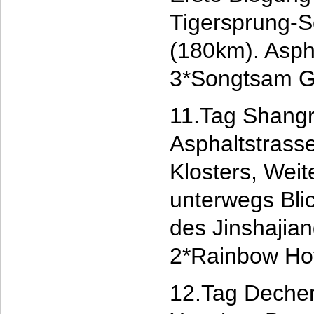
Tigersprung-S
(180km). Asph
3*Songtsam Gr
11.Tag Shangr
Asphaltstrass
Klosters, Weit
unterwegs Blic
des Jinshajia
2*Rainbow Ho
12.Tag Dechen 