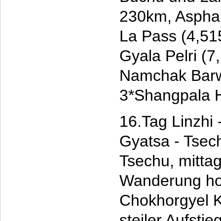
230km, Asphal
La Pass (4,51
Gyala Pelri (
Namchak Barw
3*Shangpala H
16.Tag Linzhi
Gyatsa - Tsec
Tsechu, mittag
Wanderung ho
Chokhorgyel K
steiler Aufstie