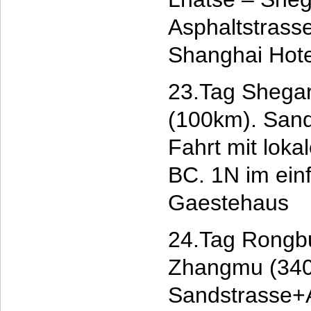
Asphaltstras
Shanghai Hote
23.Tag Shegar
(100km). San
Fahrt mit lok
BC. 1N im ein
Gaestehaus
24.Tag Rongbu
Zhangmu (340
Sandstrasse+A