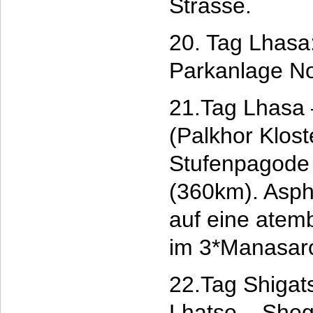
Strasse.
20. Tag Lhasa
Parkanlage No
21.Tag Lhasa
(Palkhor Klost
Stufenpagode
(360km). Aspha
auf eine atem
im 3*Manasaro
22.Tag Shigats
Lhatse – Sheg