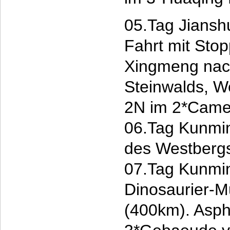
05.Tag Jianshu
Fahrt mit Sto
Xingmeng nach
Steinwalds, W
2N im 2*Camel
06.Tag Kunmi
des Westbergs
07.Tag Kunmin
Dinosaurier-M
(400km). Asph