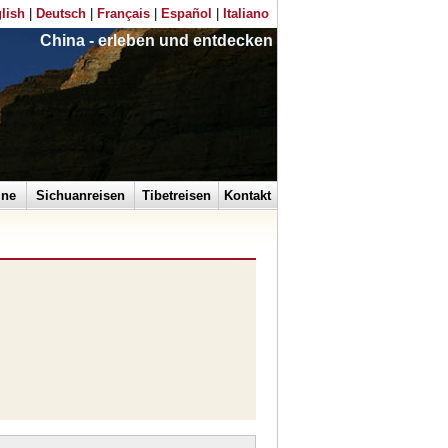
lish
|
Deutsch
|
Français
|
Español
|
Italiano
China - erleben und entdecken
ine
Sichuanreisen
Tibetreisen
Kontakt