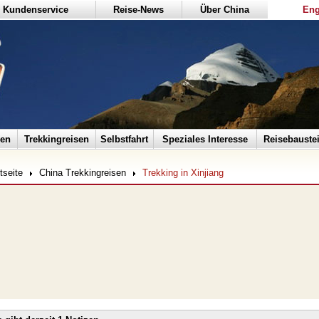
Kundenservice
Reise-News
Über China
Eng
sen
Trekkingreisen
Selbstfahrt
Speziales Interesse
Reisebauste
tseite
China Trekkingreisen
Trekking in Xinjiang