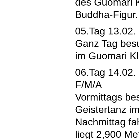
des Guomari K
Buddha-Figur.
05.Tag 13.02.
Ganz Tag besu
im Guomari Kl
06.Tag 14.02.
F/M/A
Vormittags be
Geistertanz i
Nachmittag fa
liegt 2,900 M