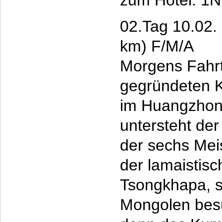
zum Hotel. 1N
02.Tag 10.02.
km) F/M/A
Morgens Fahr
gegründeten K
im Huangzhong
untersteht der
der sechs Mei
der lamaistis
Tsongkhapa, so
Mongolen besu