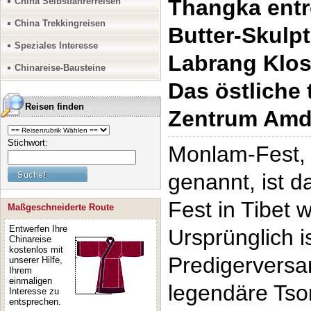
Thangka entr
China Selbstfahrerreisen
China Trekkingreisen
Butter-Skulp
Speziales Interesse
Labrang Klos
Chinareise-Bausteine
Das östliche 
Reisen finden
Zentrum Am
Stichwort:
Monlam-Fest, 
genannt, ist da
Fest in Tibet 
Maßgeschneiderte Route
Entwerfen Ihre
Ursprünglich i
Chinareise
kostenlos mit
Predigerversa
unserer Hilfe,
Ihrem
einmaligen
legendäre Tso
Interesse zu
entsprechen.