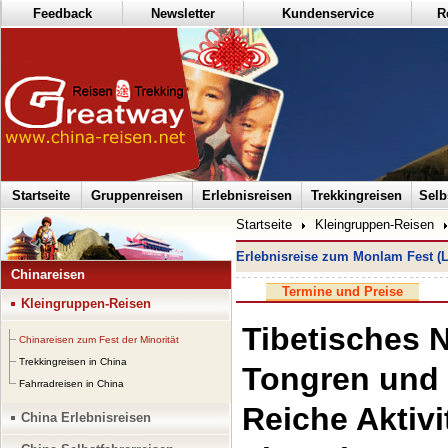
Feedback
Newsletter
Kundenservice
R
Startseite
Gruppenreisen
Erlebnisreisen
Trekkingreisen
Selb
Startseite
Kleingruppen-Reisen
Erlebnisreise zum Monlam Fest (L
Chinareisen
Termine und Preise
Kleingruppen-Reisen
Tibetisches N
Chinareisen zum Fest der Minorität
Trekkingreisen in China
Tongren und
Fahrradreisen in China
Reiche Aktivi
China Erlebnisreisen