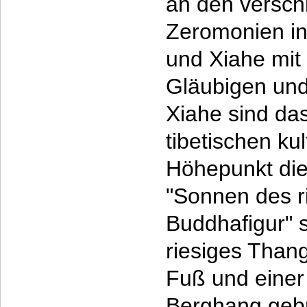
an den versch
Zeromonien in
und Xiahe mit
Gläubigen un
Xiahe sind da
tibetischen ku
Höhepunkt die
"Sonnen des r
Buddhafigur" s
riesiges Than
Fuß und einer
Berghang gebr