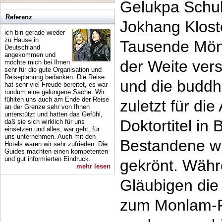
Gelukpa Schul
Referenz
Jokhang Klost
ich bin gerade wieder
zu Hause in
Tausende Mönc
Deutschland
angekommen und
der Weite ver
möchte mich bei Ihnen
sehr für die gute Organisation und
Reiseplanung bedanken. Die Reise
und die buddhi
hat sehr viel Freude bereitet, es war
rundum eine gelungene Sache. Wir
fühlten uns auch am Ende der Reise
zuletzt für di
an der Grenze sehr von Ihnen
unterstützt und hatten das Gefühl,
Doktortitel in
daß sie sich wirklich für uns
einsetzen und alles, war geht, für
uns unternehmen. Auch mit den
Bestandene wi
Hotels waren wir sehr zufrieden. Die
Guides machten einen kompetenten
und gut informierten Eindruck.
gekrönt. Währ
mehr lesen
Gläubigen die
zum Monlam-Fe