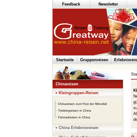
Feedback
Newsletter
Startseite
Gruppenreisen
Erlebnisrei
Sta
Chinareisen
K
Kleingruppen-Reisen
Ne
gü
Chinareisen zum Fest der Minorität
su
Trekkingreisen in China
Al
Fahrradreisen in China
de
China Erlebnisreisen