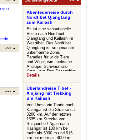
Sonderangebote
e von
Abenteuerreise durch
Nordtibet Qiangtang
zum Kailash
Es ist eine sensationelle
Reise nach Nordtibet
Qiangtang und Kailash im
 Amdo
Westtibet. Das Nordtibet
Qiangtang ist so genannte
unbemannte Zone,
Paradies für wilde Tiere
und Vögel, wie tibetische
Antilope, Schwarzhals-
Kran, usw. Das Seengebiet
Details
von Nordtibet ist das
dichteste in China,
größtenteils sind
Überlandreise Tibet -
Salzwasserseen mit
Xinjiang mit Trekking
buntem Wasser. Es
um Kailash
unterscheidet sich von
anderen Gebieten in Tibet,
Von Lhasa via Tsada nach
dort entsteht die uralte
Kashgar ist die Strasse ca.
Boen-Religion und wird
3200 km. Auf der letzten
Generationen zu
1535 km Strecke von
Generationen weiter
Shiquanhe / Ngari nach
gepflegt. Wir werden eine
Kashgar ist 130 km bei
Pilgerfahrt zum Dangra
mehr als 5000 m und 915
Tso, den heiligen See der
km bei mehr als 4000 m