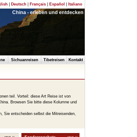
lish
|
Deutsch
|
Français
|
Español
|
Italiano
China - erleben und entdecken
ine
Sichuanreisen
Tibetreisen
Kontakt
n teil. Vorteil: diese Art Reise ist von
 China. Browsen Sie bitte diese Kolumne und
n, Sie entscheiden selbst die Mitreisenden,