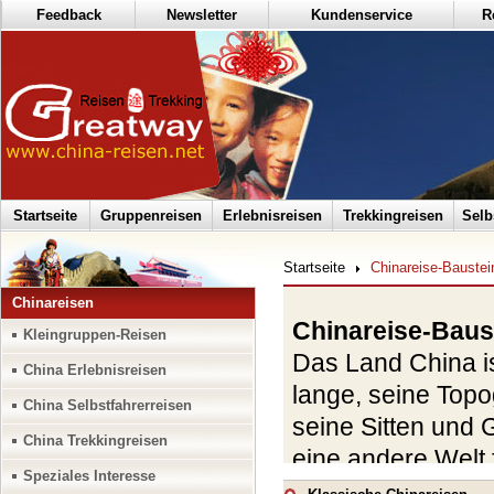
Feedback
Newsletter
Kundenservice
R
Startseite
Gruppenreisen
Erlebnisreisen
Trekkingreisen
Selb
Startseite
Chinareise-Baustei
Chinareisen
Chinareise-Baus
Kleingruppen-Reisen
Das Land China is
China Erlebnisreisen
lange, seine Topo
China Selbstfahrerreisen
seine Sitten und G
China Trekkingreisen
eine andere Welt 
Speziales Interesse
so weit sein wie f