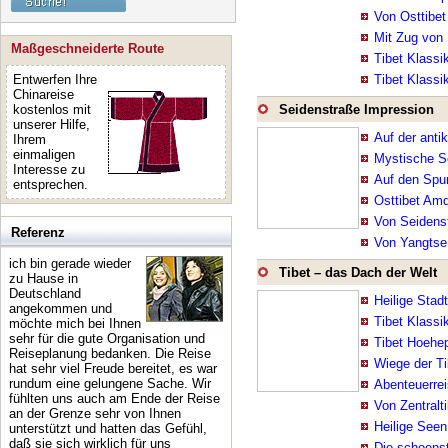
Von Osttibe
Mit Zug von
Maßgeschneiderte Route
Tibet Klassi
Entwerfen Ihre
Tibet Klassi
Chinareise
kostenlos mit
Seidenstraße Impression
unserer Hilfe,
Auf der anti
Ihrem
einmaligen
Mystische S
Interesse zu
Auf den Spu
entsprechen.
Osttibet Am
Von Seidens
Referenz
Von Yangtse
ich bin gerade wieder
Tibet – das Dach der Welt
zu Hause in
Deutschland
Heilige Stad
angekommen und
Tibet Klassi
möchte mich bei Ihnen
sehr für die gute Organisation und
Tibet Hoehe
Reiseplanung bedanken. Die Reise
Wiege der Ti
hat sehr viel Freude bereitet, es war
rundum eine gelungene Sache. Wir
Abenteuerre
fühlten uns auch am Ende der Reise
Von Zentral
an der Grenze sehr von Ihnen
Heilige Seen
unterstützt und hatten das Gefühl,
daß sie sich wirklich für uns
Die schoenst