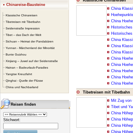
Klassische Chinareisen
Chinareise-Bausteine
„richtige" Reise n
China Klassi
folgenden spanne
Hoehepunkte
Klassische Chinareisen
China Hoehe
Tibetreisen mit Tibetbahn
Damit können Sie v
Historisches
Seidenstraße Impression
selbst, für Ihre F
Historisches
Tibet – das Dach der Welt
China Klassi
Sichuan – Heimat der Pandabären
China Klass
Yunnan - Märchenland der Minorität
China Klassi
Bunte Guizhou
China Hoehe
Xinjiang – Juwel auf der Seidenstraße
China Hoehe
Hainan – Badeurlaub-Paradies
China Hoehe
Yangtse Kreuzfahrt
China Hoehe
Qinghai - Quelle der Flüsse
China Hoehe
China und Nachbarland
Tibetreisen mit Tibetbahn
Mit Zug von
Reisen finden
Tibet und Ya
China Höhep
China Höhep
Stichwort:
China Höhep
China Höhepu