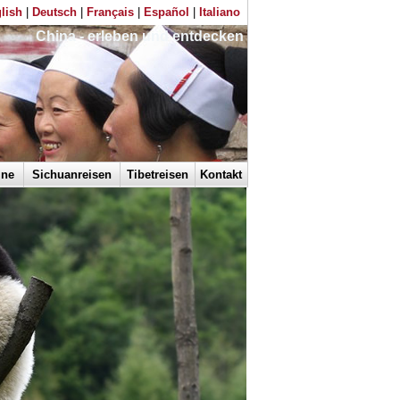
lish
|
Deutsch
|
Français
|
Español
|
Italiano
China - erleben und entdecken
ine
Sichuanreisen
Tibetreisen
Kontakt