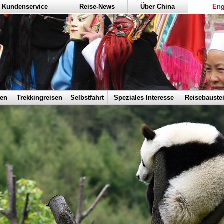
Kundenservice
Reise-News
Über China
Eng
sen
Trekkingreisen
Selbstfahrt
Speziales Interesse
Reisebauste