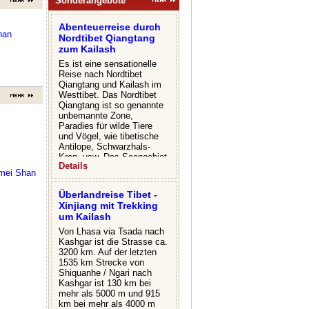
Sonderangebote
Abenteuerreise durch
han
Nordtibet Qiangtang
zum Kailash
Es ist eine sensationelle
Reise nach Nordtibet
Qiangtang und Kailash im
Westtibet. Das Nordtibet
Qiangtang ist so genannte
unbemannte Zone,
Paradies für wilde Tiere
und Vögel, wie tibetische
Antilope, Schwarzhals-
Kran, usw. Das Seengebiet
Details
von Nordtibet ist das
mei Shan
dichteste in China,
größtenteils sind
Überlandreise Tibet -
Salzwasserseen mit
Xinjiang mit Trekking
buntem Wasser. Es
um Kailash
unterscheidet sich von
anderen Gebieten in Tibet,
Von Lhasa via Tsada nach
dort entsteht die uralte
Kashgar ist die Strasse ca.
Boen-Religion und wird
3200 km. Auf der letzten
Generationen zu
1535 km Strecke von
Generationen weiter
Shiquanhe / Ngari nach
gepflegt. Wir werden eine
Kashgar ist 130 km bei
Pilgerfahrt zum Dangra
mehr als 5000 m und 915
Tso, den heiligen See der
km bei mehr als 4000 m