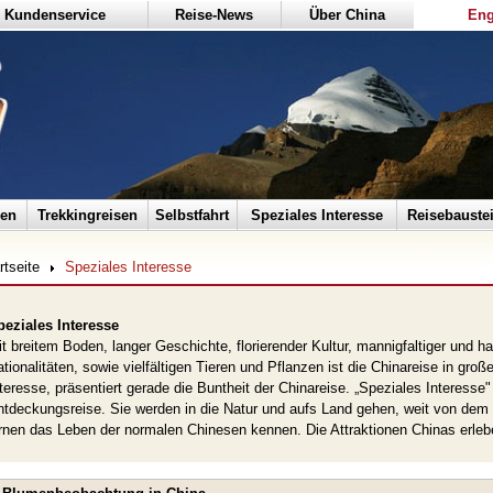
Kundenservice
Reise-News
Über China
Eng
sen
Trekkingreisen
Selbstfahrt
Speziales Interesse
Reisebauste
rtseite
Speziales Interesse
peziales Interesse
t breitem Boden, langer Geschichte, florierender Kultur, mannigfaltiger un
tionalitäten, sowie vielfältigen Tieren und Pflanzen ist die Chinareise in gro
teresse, präsentiert gerade die Buntheit der Chinareise. „Speziales Interesse" 
tdeckungsreise. Sie werden in die Natur und aufs Land gehen, weit von dem T
rnen das Leben der normalen Chinesen kennen. Die Attraktionen Chinas erlebe