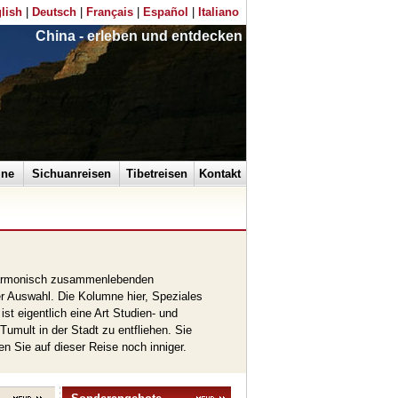
lish
|
Deutsch
|
Français
|
Español
|
Italiano
China - erleben und entdecken
ine
Sichuanreisen
Tibetreisen
Kontakt
d harmonisch zusammenlebenden
ßer Auswahl. Die Kolumne hier, Speziales
ist eigentlich eine Art Studien- und
umult in der Stadt zu entfliehen. Sie
n Sie auf dieser Reise noch inniger.