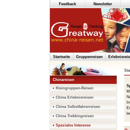
Feedback
Newsletter
Startseite
Gruppenreisen
Erlebnisrei
Sta
Chinareisen
S
Kleingruppen-Reisen
Mi
Na
China Erlebnisreisen
In
China Selbstfahrerreisen
En
le
China Trekkingreisen
Speziales Interesse