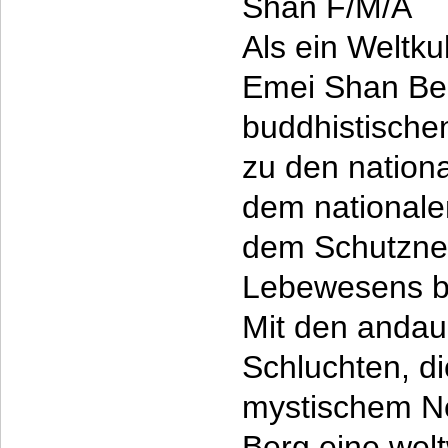
Shan F/M/A
Als ein Weltku
Emei Shan Berg
buddhistischen
zu den nation
dem nationale
dem Schutznet
Lebewesens bz
Mit den andau
Schluchten, di
mystischem Ne
Berg eine welt