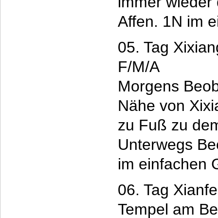
immer wieder 
Affen. 1N im 
05. Tag Xixia
F/M/A
Morgens Beoba
Nähe von Xixi
zu Fuß zu dem
Unterwegs Be
im einfachen 
06. Tag Xianf
Tempel am Be