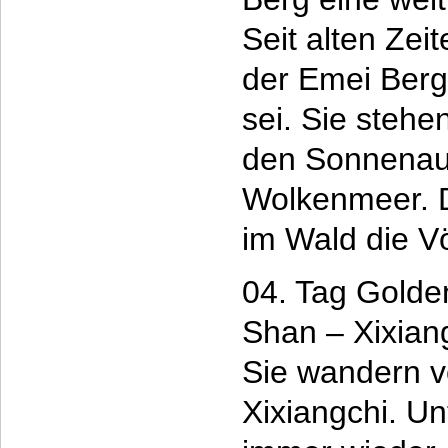
Seit alten Zei
der Emei Berg
sei. Sie stehe
den Sonnenau
Wolkenmeer. D
im Wald die V
04. Tag Golde
Shan – Xixian
Sie wandern v
Xixiangchi. U