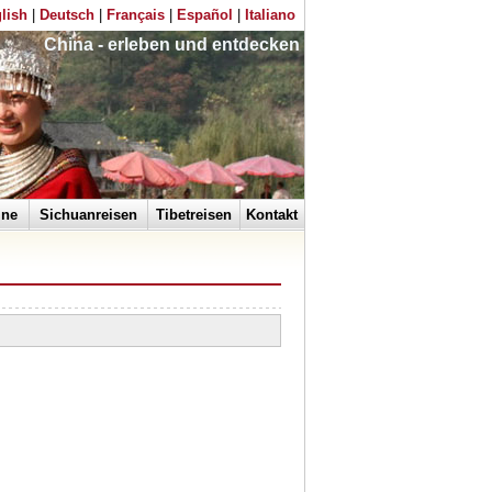
lish
|
Deutsch
|
Français
|
Español
|
Italiano
China - erleben und entdecken
ine
Sichuanreisen
Tibetreisen
Kontakt