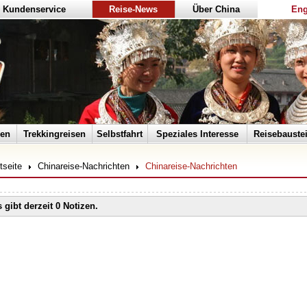
Kundenservice
Reise-News
Über China
Eng
sen
Trekkingreisen
Selbstfahrt
Speziales Interesse
Reisebauste
tseite
Chinareise-Nachrichten
Chinareise-Nachrichten
 gibt derzeit 0 Notizen.