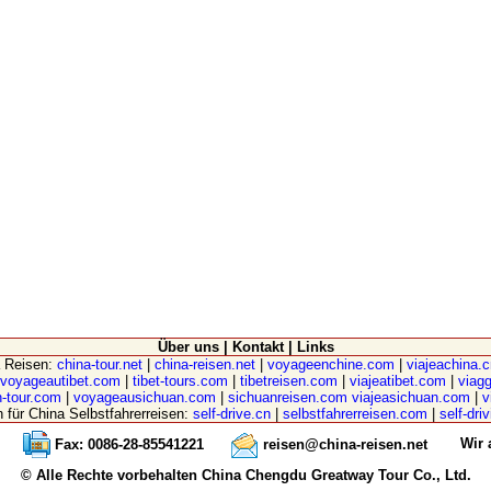
Über uns
|
Kontakt
|
Links
a Reisen:
china-tour.net
|
china-reisen.net
|
voyageenchine.com
|
viajeachina.
voyageautibet.com
|
tibet-tours.com
|
tibetreisen.com
|
viajeatibet.com
|
viagg
-tour.com
|
voyageausichuan.com
|
sichuanreisen.com
viajeasichuan.com
|
v
n für China Selbstfahrerreisen:
self-drive.cn
|
selbstfahrerreisen.com
|
self-dri
Wir 
Fax: 0086-28-85541221
reisen@china-reisen.net
© Alle Rechte vorbehalten China Chengdu Greatway Tour Co., Ltd.