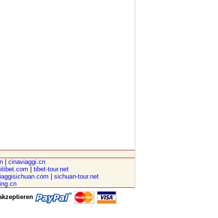
cn
|
cinaviaggi.cn
itibet.com
|
tibet-tour.net
iaggisichuan.com
|
sichuan-tour.net
ving.cn
akzeptieren