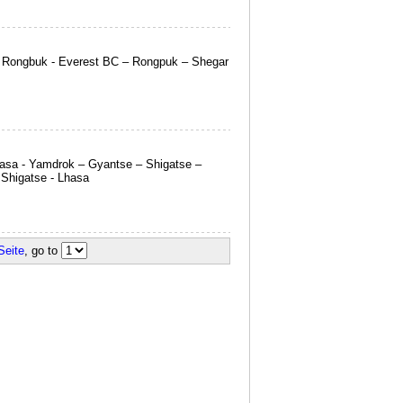
 Rongbuk - Everest BC – Rongpuk – Shegar
asa - Yamdrok – Gyantse – Shigatse –
Shigatse - Lhasa
Seite
, go to