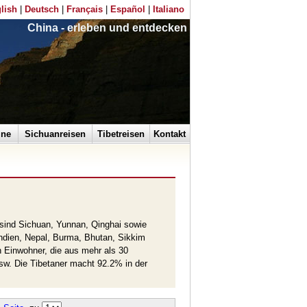
lish
|
Deutsch
|
Français
|
Español
|
Italiano
China - erleben und entdecken
ine
Sichuanreisen
Tibetreisen
Kontakt
sind Sichuan, Yunnan, Qinghai sowie
Indien, Nepal, Burma, Bhutan, Sikkim
 Einwohner, die aus mehr als 30
sw. Die Tibetaner macht 92.2% in der
Millionen Jahren war hier nichts anderes