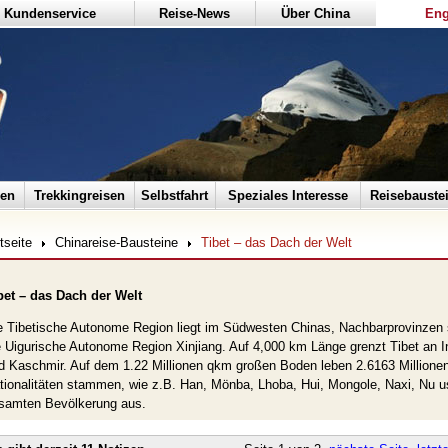
Kundenservice
Reise-News
Über China
Eng
sen
Trekkingreisen
Selbstfahrt
Speziales Interesse
Reisebauste
tseite
Chinareise-Bausteine
Tibet – das Dach der Welt
bet – das Dach der Welt
e Tibetische Autonome Region liegt im Südwesten Chinas, Nachbarprovinzen 
e Uigurische Autonome Region Xinjiang. Auf 4,000 km Länge grenzt Tibet an 
d Kaschmir. Auf dem 1.22 Millionen qkm großen Boden leben 2.6163 Millionen
tionalitäten stammen, wie z.B. Han, Mönba, Lhoba, Hui, Mongole, Naxi, Nu u
samten Bevölkerung aus.
e heutige Geostruktur Tibets ist erdgeschichtlich relativ spät entstanden. Vor 