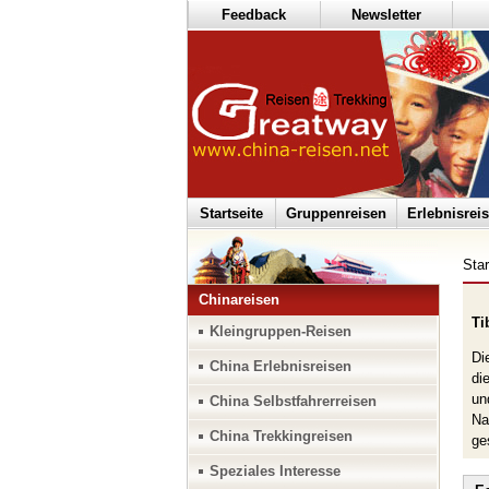
Feedback
Newsletter
Startseite
Gruppenreisen
Erlebnisrei
Star
Chinareisen
Ti
Kleingruppen-Reisen
Di
China Erlebnisreisen
di
un
China Selbstfahrerreisen
Na
China Trekkingreisen
ge
Speziales Interesse
Di