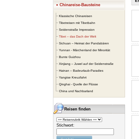
Es
al
Chinareise-Bausteine
We
Ma
Klassische Chinareisen
ra
Tibetreisen mit Tibetbahn
In
Seidenstraße Impression
zw
Tibet – das Dach der Welt
So
Sichuan – Heimat der Pandabären
Yunnan - Märchenland der Minorität
De
de
Bunte Guizhou
Kl
Xinjiang – Juwel auf der Seidenstraße
di
Hainan – Badeurlaub-Paradies
Yangtse Kreuzfahrt
Ti
Qinghai - Quelle der Flüsse
lo
Ni
China und Nachbarland
La
au
Reisen finden
Stichwort: