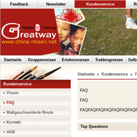
Feedback
Newsletter
Kundenservice
R
Startseite
Gruppenreisen
Erlebnisreisen
Trekkingreisen
Selb
Startseite
Kundenservice
Kundenservice
FAQ
Visum
FAQ
FAQ
FAQFAQFAQFAQFAQFAQFAQ
Maßgeschneiderte Route
Kontakt
Top Questions
AGB