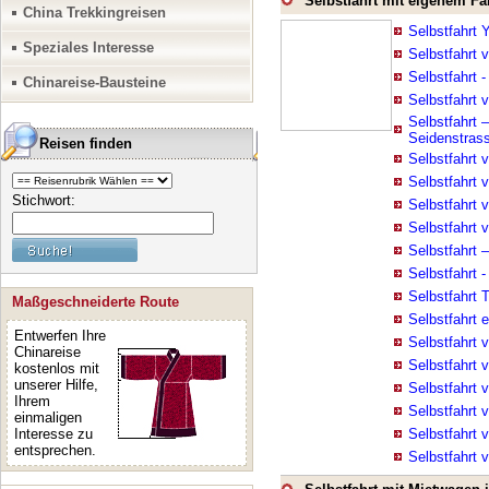
Selbstfahrt mit eigenem F
China Trekkingreisen
Selbstfahrt 
Speziales Interesse
Selbstfahrt 
Selbstfahrt 
Chinareise-Bausteine
Selbstfahrt 
Selbstfahrt 
Seidenstras
Reisen finden
Selbstfahrt 
Selbstfahrt 
Stichwort:
Selbstfahrt 
Selbstfahrt 
Selbstfahrt 
Selbstfahrt -
Selbstfahrt 
Maßgeschneiderte Route
Selbstfahrt
Entwerfen Ihre
Selbstfahrt 
Chinareise
Selbstfahrt 
kostenlos mit
unserer Hilfe,
Selbstfahrt 
Ihrem
Selbstfahrt 
einmaligen
Interesse zu
Selbstfahrt
entsprechen.
Selbstfahrt 