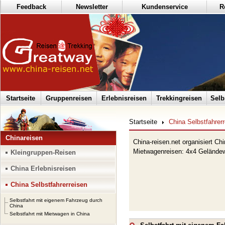
Feedback
Newsletter
Kundenservice
R
Startseite
Gruppenreisen
Erlebnisreisen
Trekkingreisen
Selb
Startseite
China Selbstfahrer
Chinareisen
China-reisen.net organisiert Ch
Mietwagenreisen: 4x4 Geländew
Kleingruppen-Reisen
China Erlebnisreisen
China Selbstfahrerreisen
Selbstfahrt mit eigenem Fahrzeug durch
China
Selbstfahrt mit Mietwagen in China