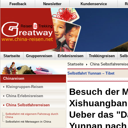
Feedback
Newsletter
Kundenservice
R
Startseite
Gruppenreisen
Erlebnisreisen
Trekkingreisen
Selb
Startseite
China Selbstfahrerreis
Selbstfahrt Yunnan – Tibet
Chinareisen
Kleingruppen-Reisen
Besuch der M
China Erlebnisreisen
Xishuangbann
China Selbstfahrerreisen
Ueber das "D
Selbstfahrt mit eigenem Fahrzeug durch
China
Selbstfahrt mit Mietwagen in China
Yunnan nach 