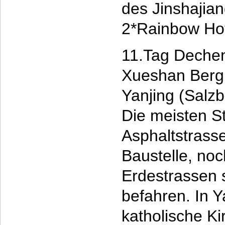
des Jinshajia
2*Rainbow Ho
11.Tag Dechen 
Xueshan Berg 
Yanjing (Salz
Die meisten S
Asphaltstrass
Baustelle, noc
Erdestrassen 
befahren. In Y
katholische K