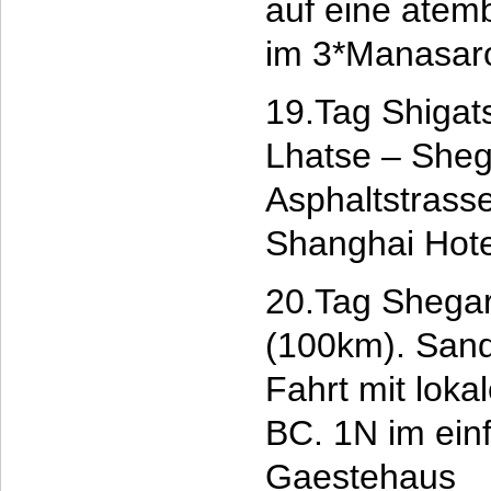
auf eine atem
im 3*Manasaro
19.Tag Shigats
Lhatse – Sheg
Asphaltstras
Shanghai Hote
20.Tag Shegar
(100km). San
Fahrt mit lok
BC. 1N im ein
Gaestehaus