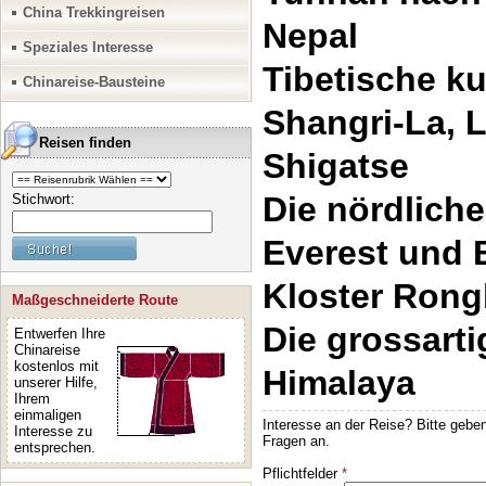
China Trekkingreisen
Nepal
Speziales Interesse
Tibetische k
Chinareise-Bausteine
Shangri-La, 
Reisen finden
Shigatse
Die nördlich
Stichwort:
Everest und
Kloster Ron
Maßgeschneiderte Route
Die grossart
Entwerfen Ihre
Chinareise
kostenlos mit
Himalaya
unserer Hilfe,
Ihrem
einmaligen
Interesse zu
entsprechen.