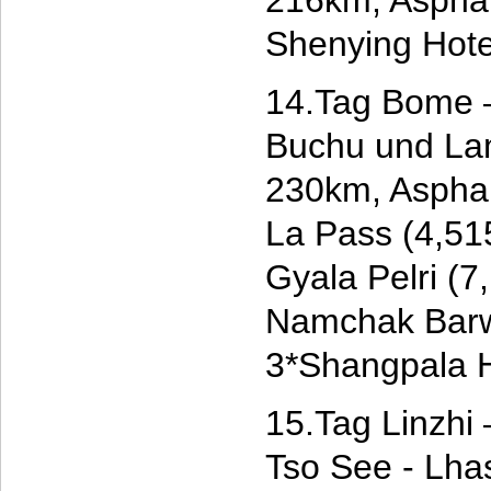
216km, Asphal
Shenying Hote
14.Tag Bome 
Buchu und Lam
230km, Asphal
La Pass (4,51
Gyala Pelri (
Namchak Barw
3*Shangpala H
15.Tag Linzh
Tso See - Lha