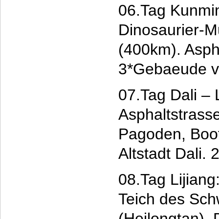
06.Tag Kunmin
Dinosaurier-M
(400km). Asph
3*Gebaeude v
07.Tag Dali – 
Asphaltstrass
Pagoden, Boot
Altstadt Dali.
08.Tag Lijiang
Teich des Sc
(Heilongtan),