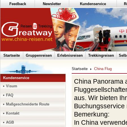
Feedback
Newsletter
Kundenservice
R
Startseite
Gruppenreisen
Erlebnisreisen
Trekkingreisen
Selb
Startseite
China Flug
Kundenservice
China Panorama ar
Visum
Fluggesellschafte
FAQ
aus. Wir bieten Ih
Maßgeschneiderte Route
Buchungsservice m
Bemerkung:
Kontakt
In China verwende
AGB