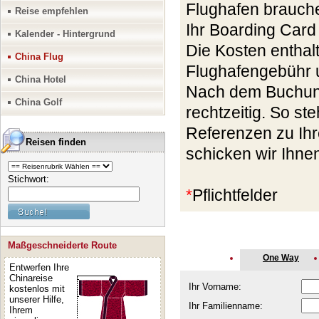
Flughafen brauche
Reise empfehlen
Ihr Boarding Card 
Kalender - Hintergrund
Die Kosten enthalt
China Flug
Flughafengebühr 
China Hotel
Nach dem Buchungs
China Golf
rechtzeitig. So st
Referenzen zu Ihr
Reisen finden
schicken wir Ihnen
Stichwort:
*
Pflichtfelder
Maßgeschneiderte Route
One Way
Entwerfen Ihre
Chinareise
Ihr Vorname:
kostenlos mit
unserer Hilfe,
Ihr Familienname:
Ihrem