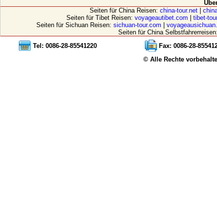
Übe
Seiten für China Reisen:
china-tour.net
|
china
Seiten für Tibet Reisen:
voyageautibet.com
|
tibet-to
Seiten für Sichuan Reisen:
sichuan-tour.com
|
voyageausichuan
Seiten für China Selbstfahrerreisen
Tel: 0086-28-85541220
Fax: 0086-28-85541
© Alle Rechte vorbehalt