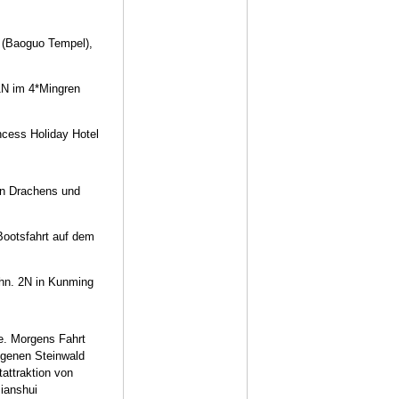
 (Baoguo Tempel),
1N im 4*Mingren
cess Holiday Hotel
en Drachens und
Bootsfahrt auf dem
ahn. 2N in Kunming
e. Morgens Fahrt
egenen Steinwald
attraktion von
Jianshui