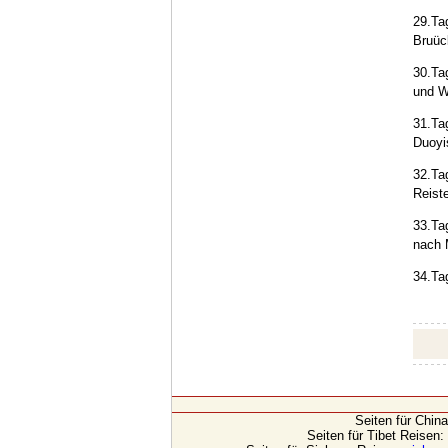
29.Ta
Bruüc
30.Ta
und W
31.Ta
Duoyi
32.Ta
Reist
33.Ta
nach 
34.Ta
Seiten für Chin
Seiten für Tibet Reisen: