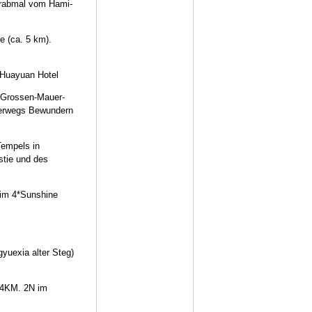
Grabmal vom Hami-
 (ca. 5 km).
*Huayuan Hotel
 Grossen-Mauer-
terwegs Bewundern
empels in
stie und des
 im 4*Sunshine
uexia alter Steg)
04KM. 2N im