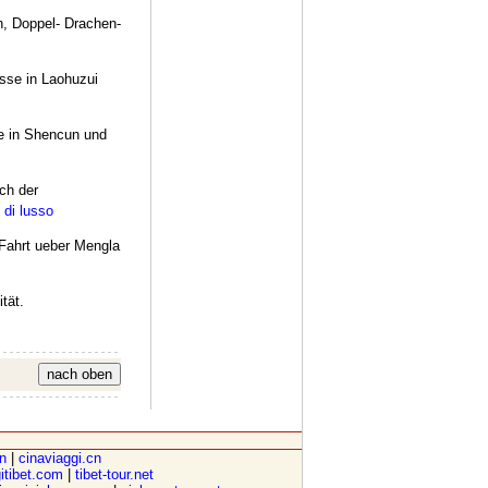
n, Doppel- Drachen-
sse in Laohuzui
se in Shencun und
ch der
i di lusso
Fahrt ueber Mengla
tät.
cn
|
cinaviaggi.cn
itibet.com
|
tibet-tour.net