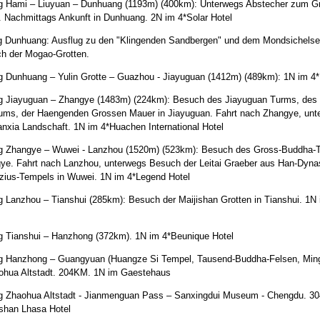
g Hami – Liuyuan – Dunhuang (1193m) (400km): Unterwegs Abstecher zum 
. Nachmittags Ankunft in Dunhuang. 2N im 4*Solar Hotel
g Dunhuang: Ausflug zu den "Klingenden Sandbergen" und dem Mondsichelsee
h der Mogao-Grotten.
g Dunhuang – Yulin Grotte – Guazhou - Jiayuguan (1412m) (489km): 1N im 4
g Jiayuguan – Zhangye (1483m) (224km): Besuch des Jiayuguan Turms, des
ms, der Haengenden Grossen Mauer in Jiayuguan. Fahrt nach Zhangye, un
anxia Landschaft. 1N im 4*Huachen International Hotel
g Zhangye – Wuwei - Lanzhou (1520m) (523km): Besuch des Gross-Buddha-T
ye. Fahrt nach Lanzhou, unterwegs Besuch der Leitai Graeber aus Han-Dyna
zius-Tempels in Wuwei. 1N im 4*Legend Hotel
g Lanzhou – Tianshui (285km): Besuch der Maijishan Grotten in Tianshui. 1N
g Tianshui – Hanzhong (372km). 1N im 4*Beunique Hotel
g Hanzhong – Guangyuan (Huangze Si Tempel, Tausend-Buddha-Felsen, Mingy
ohua Altstadt. 204KM. 1N im Gaestehaus
g Zhaohua Altstadt - Jianmenguan Pass – Sanxingdui Museum - Chengdu. 3
shan Lhasa Hotel