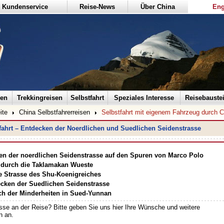
Kundenservice
Reise-News
Über China
Eng
sen
Trekkingreisen
Selbstfahrt
Speziales Interesse
Reisebauste
ite
China Selbstfahrerreisen
Selbstfahrt mit eigenem Fahrzeug durch C
fahrt – Entdecken der Noerdlichen und Suedlichen Seidenstrasse
en der noerdlichen Seidenstrasse auf den Spuren von Marco Polo
 durch die Taklamakan Wueste
e Strasse des Shu-Koenigreiches
cken der Suedlichen Seidenstrasse
h der Minderheiten in Sued-Yunnan