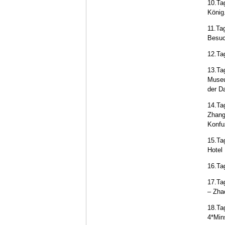
10.Ta
König
11.Ta
Besuc
12.Ta
13.Ta
Museu
der D
14.Ta
Zhang
Konfu
15.Ta
Hotel
16.Ta
17.Ta
– Zha
18.Ta
4*Min