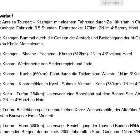
verlauf
g Anreise Tourgart – Kashgar: mit eigenem Fahrzeug durch Zoll Irkistam in Ch
Kashgar. Fahrtzeit: 3.5 Stunden. Fahrtstrecke: 170km. 2N im 4*Barony Hotel
g Kashgar: Bummel durch die Gassen der Altstadt und Besichtigung der Id-
kba Khojia Mausoleums.
g Kashgar – Shache - Yecheng - Khotan (512km). 2N im 4*Zhejiang Hotel
g Khotan: Werkstaette von Seidenteppich und Jade.
g Khotan – Kucha (660km): Fahrt durch die Taklamakan Wueste. 1N im 3*Kuq
 Kucha – Klosterhöhlen in Kyzil - Subashi Altstadt - Korla (380km). 1N im 4*
g Korla – Turfan (154km): Unterwegs eine Bootsfahrt auf dem Boston-See. Ab
n. 2N im 4*Huozhou Hotel
g Turfan: Besichtigung der unterirdischen Karez-Wasserkanäle, der Altgräber 
sten Bauwerke Emin Minarett.
g Turfan – Hami (480km). Unterwegs Besichtigung der Tausend-Buddha-Höhlen
lammenden Bergen, der mehr als 2000 Jahre alten Stadt Gaochan. 1N im 3*H