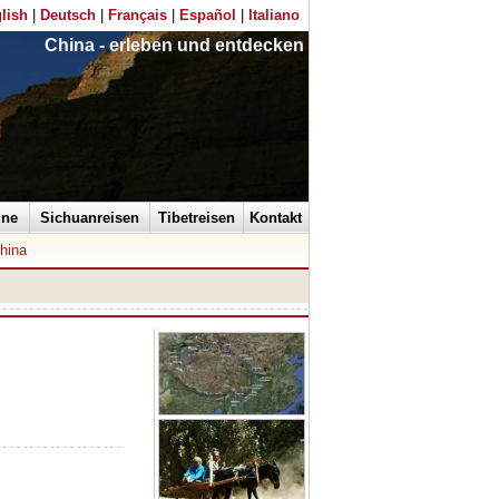
lish
|
Deutsch
|
Français
|
Español
|
Italiano
China - erleben und entdecken
ine
Sichuanreisen
Tibetreisen
Kontakt
hina