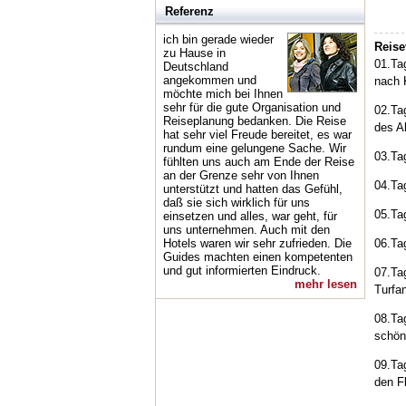
Referenz
ich bin gerade wieder
Reise
zu Hause in
01.Ta
Deutschland
angekommen und
nach 
möchte mich bei Ihnen
sehr für die gute Organisation und
02.Ta
Reiseplanung bedanken. Die Reise
des A
hat sehr viel Freude bereitet, es war
rundum eine gelungene Sache. Wir
03.Ta
fühlten uns auch am Ende der Reise
an der Grenze sehr von Ihnen
04.Ta
unterstützt und hatten das Gefühl,
daß sie sich wirklich für uns
05.Ta
einsetzen und alles, war geht, für
uns unternehmen. Auch mit den
Hotels waren wir sehr zufrieden. Die
06.Tag
Guides machten einen kompetenten
und gut informierten Eindruck.
07.Ta
mehr lesen
Turfa
08.Ta
schön
09.Ta
den F