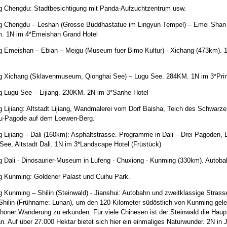
g Chengdu: Stadtbesichtigung mit Panda-Aufzuchtzentrum usw.
g Chengdu – Leshan (Grosse Buddhastatue im Lingyun Tempel) – Emei Shan
. 1N im 4*Emeishan Grand Hotel
g Emeishan – Ebian – Meigu (Museum fuer Bimo Kultur) - Xichang (473km). 
g Xichang (Sklavenmuseum, Qionghai See) – Lugu See. 284KM. 1N im 3*Prin
g Lugu See – Lijiang. 230KM. 2N im 3*Sanhe Hotel
g Lijiang: Altstadt Lijiang, Wandmalerei vom Dorf Baisha, Teich des Schwarz
-Pagode auf dem Loewen-Berg.
g Lijiang – Dali (160km): Asphaltstrasse. Programme in Dali – Drei Pagoden, 
See, Altstadt Dali. 1N im 3*Landscape Hotel (Früstück)
g Dali - Dinosaurier-Museum in Lufeng - Chuxiong - Kunming (330km). Autob
g Kunming: Goldener Palast und Cuihu Park.
g Kunming – Shilin (Steinwald) - Jianshui: Autobahn und zweitklassige Strass
Shilin (Frühname: Lunan), um den 120 Kilometer südöstlich von Kunming gel
chöner Wanderung zu erkunden. Für viele Chinesen ist der Steinwald die Haupt
. Auf über 27.000 Hektar bietet sich hier ein einmaliges Naturwunder. 2N in 