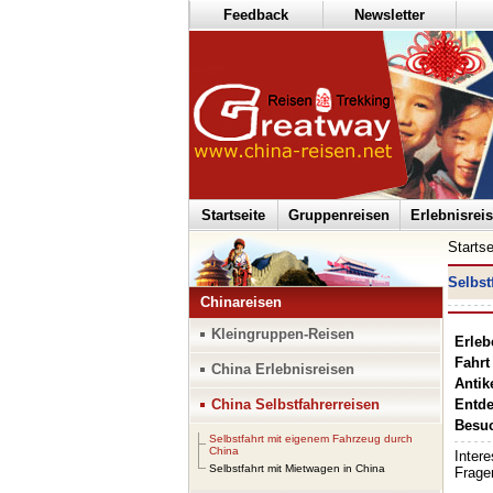
Feedback
Newsletter
Startseite
Gruppenreisen
Erlebnisrei
Startse
Selbst
Chinareisen
Kleingruppen-Reisen
Erleb
Fahrt
China Erlebnisreisen
Antik
China Selbstfahrerreisen
Entde
Besuc
Selbstfahrt mit eigenem Fahrzeug durch
China
Selbstfahrt mit Mietwagen in China