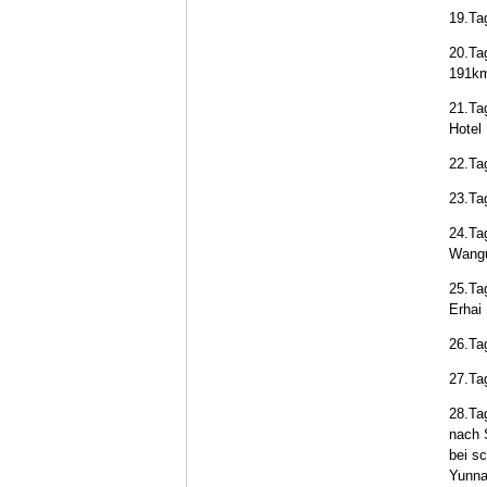
19.Ta
20.Ta
191km
21.Ta
Hotel
22.Ta
23.Ta
24.Ta
Wangu
25.Ta
Erhai 
26.Ta
27.Ta
28.Ta
nach 
bei s
Yunnan