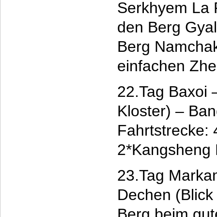
Serkhyem La P
den Berg Gyal
Berg Namchak
einfachen Zhe
22.Tag Baxoi
Kloster) – Ba
Fahrtstrecke:
2*Kangsheng 
23.Tag Markam
Dechen (Blick
Berg beim gute