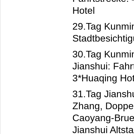
Hotel
29.Tag Kunmin
Stadtbesichti
30.Tag Kunming
Jianshui: Fah
3*Huaqing Ho
31.Tag Jianshu
Zhang, Doppe
Caoyang-Brue
Jianshui Altsta