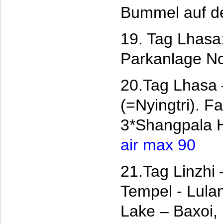
Bummel auf de
19. Tag Lhasa
Parkanlage No
20.Tag Lhasa 
(=Nyingtri). F
3*Shangpala 
air max 90
21.Tag Linzhi
Tempel - Lula
Lake – Baxoi,