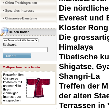
China Trekkingreisen
Die nördlich
Speziales Interesse
Everest und
Chinareise-Bausteine
Kloster Ron
Reisen finden
Die grossart
Himalaya
Stichwort:
Tibetische k
Shigatse, Gy
Maßgeschneiderte Route
Shangri-La
Entwerfen Ihre
Chinareise
kostenlos mit
Treffen der 
unserer Hilfe,
Ihrem
einmaligen
der alten Sta
Interesse zu
entsprechen.
Terrassen in