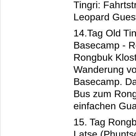
Tingri: Fahrt
Leopard Gues
14.Tag Old Ti
Basecamp - R
Rongbuk Klost
Wanderung vo
Basecamp. Dan
Bus zum Rongb
einfachen Guan
15. Tag Rongb
Latse (Phuntso