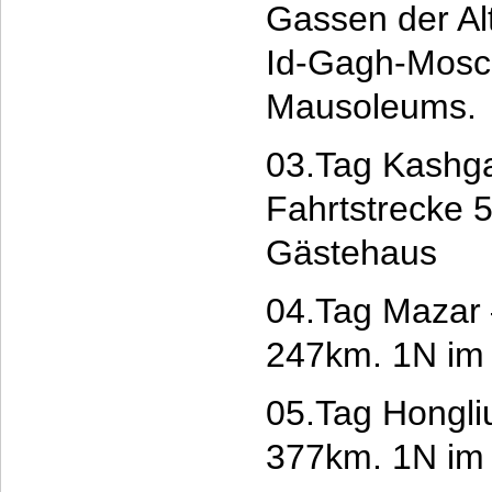
Gassen der Al
Id-Gagh-Mosc
Mausoleums.
03.Tag Kashga
Fahrtstrecke 
Gästehaus
04.Tag Mazar 
247km. 1N im
05.Tag Hongli
377km. 1N im