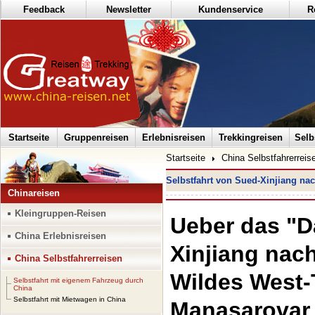
Feedback
Newsletter
Kundenservice
R
Startseite
Gruppenreisen
Erlebnisreisen
Trekkingreisen
Selb
Startseite
China Selbstfahrerreis
Selbstfahrt von Sued-Xinjiang na
Chinareisen
Kleingruppen-Reisen
Ueber das "D
China Erlebnisreisen
Xinjiang nac
China Selbstfahrerreisen
Wildes West-
Selbstfahrt mit eigenem Fahrzeug durch
China
Selbstfahrt mit Mietwagen in China
Manasarovar 