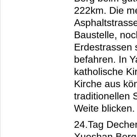
222km. Die me
Asphaltstrass
Baustelle, noc
Erdestrassen 
befahren. In Y
katholische K
Kirche aus kö
traditionellen
Weite blicken
24.Tag Dechen 
Xueshan Berg 