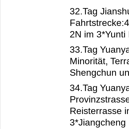
32.Tag Jiansh
Fahrtstrecke:
2N im 3*Yunti 
33.Tag Yuanya
Minorität, Ter
Shengchun un
34.Tag Yuanya
Provinzstrass
Reisterrasse 
3*Jiangcheng 