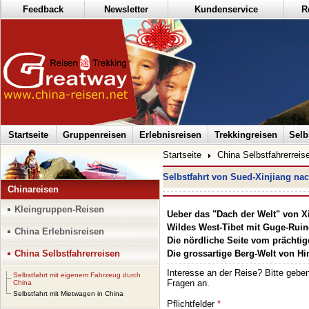
Feedback
Newsletter
Kundenservice
R
Startseite
Gruppenreisen
Erlebnisreisen
Trekkingreisen
Selb
Startseite
China Selbstfahrerreis
Selbstfahrt von Sued-Xinjiang na
Chinareisen
Kleingruppen-Reisen
Ueber das "Dach der Welt" von X
Wildes West-Tibet mit Guge-Ruin
China Erlebnisreisen
Die nördliche Seite vom prächt
China Selbstfahrerreisen
Die grossartige Berg-Welt von H
Selbstfahrt mit eigenem Fahrzeug durch
China
Selbstfahrt mit Mietwagen in China