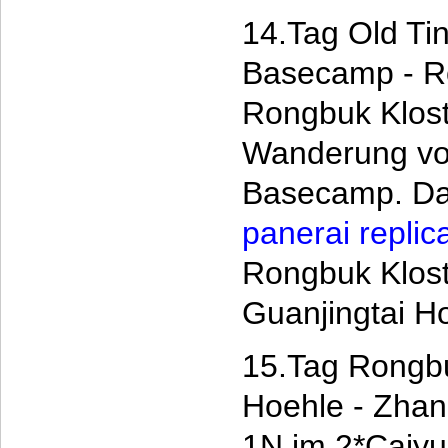
14.Tag Old Ti
Basecamp - R
Rongbuk Klost
Wanderung vo
Basecamp. Da
panerai replic
Rongbuk Klost
Guanjingtai Ho
15.Tag Rongbu
Hoehle - Zhan
1N im 2*Caiyu