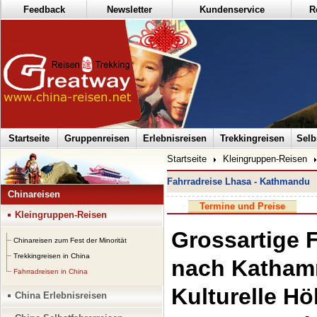
Feedback
Newsletter
Kundenservice
R
Startseite
Gruppenreisen
Erlebnisreisen
Trekkingreisen
Selb
Startseite
Kleingruppen-Reisen
Fahrradreise Lhasa - Kathmandu
Chinareisen
Termine und Preise
Kleingruppen-Reisen
Grossartige 
Chinareisen zum Fest der Minorität
Trekkingreisen in China
nach Katha
Fahrradreisen in China
Kulturelle H
China Erlebnisreisen