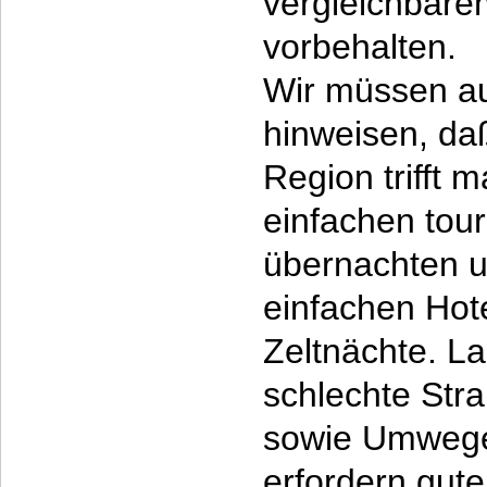
vergleichbar
vorbehalten.
Wir müssen au
hinweisen, daß
Region trifft 
einfachen touri
übernachten u
einfachen Hot
Zeltnächte. L
schlechte Str
sowie Umwege
erfordern gute