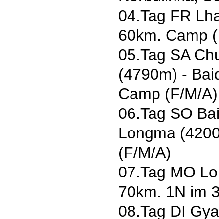
04.Tag FR Lha
60km. Camp (
05.Tag SA Ch
(4790m) - Bai
Camp (F/M/A)
06.Tag SO Bai
Longma (420
(F/M/A)
07.Tag MO Lo
70km. 1N im 3
08.Tag DI Gyan