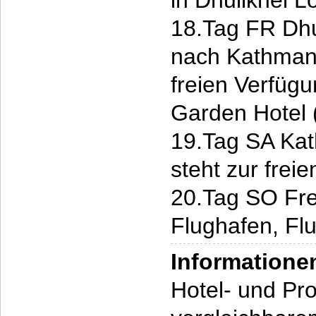
in Dhulikhel 
18.Tag FR Dhu
nach Kathmand
freien Verfüg
Garden Hotel 
19.Tag SA Ka
steht zur frei
20.Tag SO Fre
Flughafen, Fl
Informatione
Hotel- und P