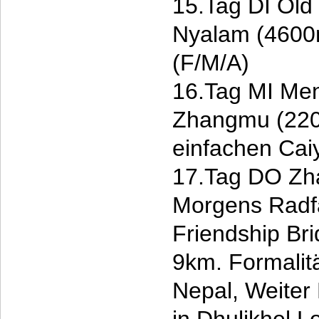
15.Tag DI Old 
Nyalam (4600
(F/M/A)
16.Tag MI Men
Zhangmu (220
einfachen Cai
17.Tag DO Zha
Morgens Radfa
Friendship Br
9km. Formalit
Nepal, Weiter 