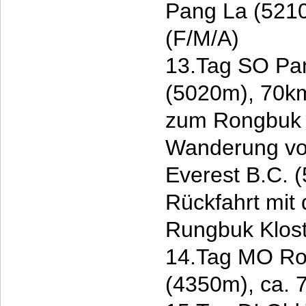
Pang La (521
(F/M/A)
13.Tag SO Pan
(5020m), 70km
zum Rongbuk K
Wanderung vo
Everest B.C. 
Rückfahrt mi
Rungbuk Klost
14.Tag MO Ron
(4350m), ca. 