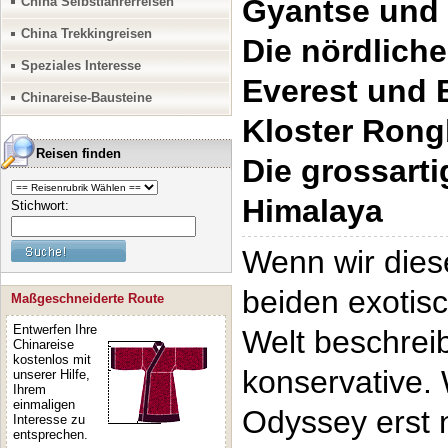
Gyantse und 
China Selbstfahrerreisen
China Trekkingreisen
Die nördlich
Speziales Interesse
Everest und
Chinareise-Bausteine
Kloster Ron
Reisen finden
Die grossart
Himalaya
Stichwort:
Wenn wir dies
beiden exotis
Maßgeschneiderte Route
Entwerfen Ihre
Welt beschreib
Chinareise
kostenlos mit
konservative.
unserer Hilfe,
Ihrem
einmaligen
Odyssey erst 
Interesse zu
entsprechen.