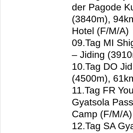
der Pagode K
(3840m), 94k
Hotel (F/M/A)
09.Tag MI Shig
– Jiding (391
10.Tag DO Jid
(4500m), 61k
11.Tag FR You
Gyatsola Pas
Camp (F/M/A)
12.Tag SA Gya