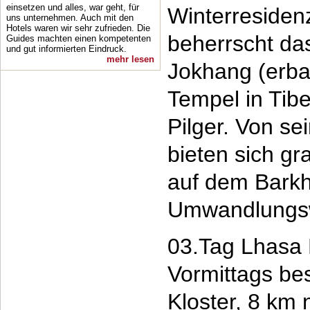
einsetzen und alles, war geht, für
Winterresiden
uns unternehmen. Auch mit den
Hotels waren wir sehr zufrieden. Die
beherrscht das
Guides machten einen kompetenten
und gut informierten Eindruck.
mehr lesen
Jokhang (erbau
Tempel in Tibe
Pilger. Von s
bieten sich g
auf dem Barkho
Umwandlungsw
03.Tag Lhasa
Vormittags be
Kloster, 8 km 