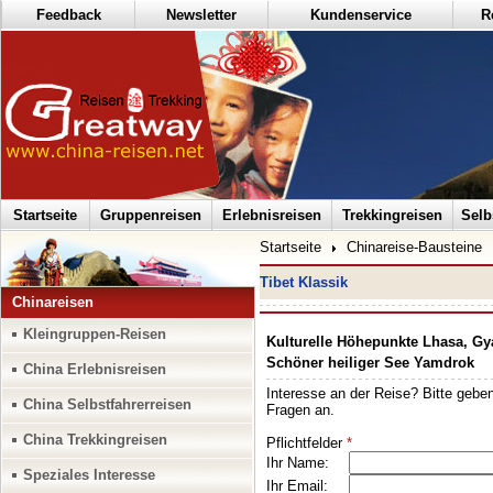
Feedback
Newsletter
Kundenservice
R
Startseite
Gruppenreisen
Erlebnisreisen
Trekkingreisen
Selb
Startseite
Chinareise-Bausteine
Tibet Klassik
Chinareisen
Kleingruppen-Reisen
Kulturelle Höhepunkte Lhasa, Gy
Schöner heiliger See Yamdrok
China Erlebnisreisen
China Selbstfahrerreisen
China Trekkingreisen
Speziales Interesse