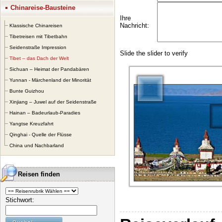
Chinareise-Bausteine
Klassische Chinareisen
Tibetreisen mit Tibetbahn
Seidenstraße Impression
Tibet – das Dach der Welt
Sichuan – Heimat der Pandabären
Yunnan - Märchenland der Minorität
Bunte Guizhou
Xinjiang – Juwel auf der Seidenstraße
Hainan – Badeurlaub-Paradies
Yangtse Kreuzfahrt
Qinghai - Quelle der Flüsse
China und Nachbarland
Reisen finden
Stichwort: