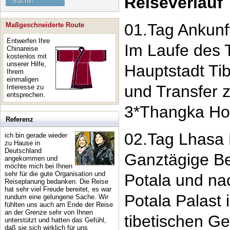
Reiseverlauf
01.Tag Ankunf
Maßgeschneiderte Route
Entwerfen Ihre
Im Laufe des 
Chinareise
kostenlos mit
unserer Hilfe,
Hauptstadt Ti
Ihrem
einmaligen
und Transfer 
Interesse zu
entsprechen.
3*Thangka Ho
Referenz
02.Tag Lhasa
ich bin gerade wieder
zu Hause in
Deutschland
Ganztägige Be
angekommen und
möchte mich bei Ihnen
sehr für die gute Organisation und
Potala und na
Reiseplanung bedanken. Die Reise
hat sehr viel Freude bereitet, es war
Potala Palast 
rundum eine gelungene Sache. Wir
fühlten uns auch am Ende der Reise
an der Grenze sehr von Ihnen
tibetischen Ge
unterstützt und hatten das Gefühl,
daß sie sich wirklich für uns