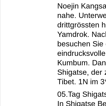
Noejin Kangsa
nahe. Unterw
drittgrössten h
Yamdrok. Nach
besuchen Sie 
eindrucksvoll
Kumbum. Dann
Shigatse, der 
Tibet. 1N im 
05.Tag Shigat
In Shigatse B