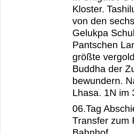
Kloster. Tashi
von den sechs
Gelukpa Schul
Pantschen Lama
größte vergol
Buddha der Zu
bewundern. Na
Lhasa. 1N im 
06.Tag Abschi
Transfer zum 
Bahnhof.