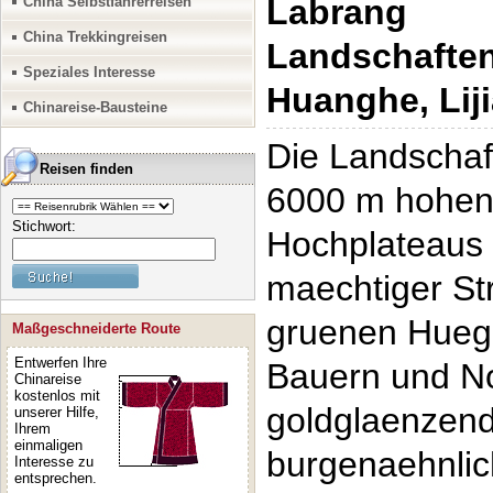
Labrang
China Selbstfahrerreisen
China Trekkingreisen
Landschaften
Speziales Interesse
Huanghe, Lij
Chinareise-Bausteine
Die Landschaft
Reisen finden
6000 m hohen 
Stichwort:
Hochplateaus 
maechtiger St
gruenen Hueg
Maßgeschneiderte Route
Entwerfen Ihre
Bauern und No
Chinareise
kostenlos mit
goldglaenzen
unserer Hilfe,
Ihrem
einmaligen
burgenaehnlic
Interesse zu
entsprechen.