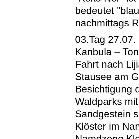
bedeutet "bla
nachmittags R
03.Tag 27.07. 
Kanbula – To
Fahrt nach Lij
Stausee am G
Besichtigung 
Waldparks mit
Sandgestein s
Klöster im Na
Namdzong Klo