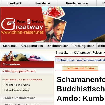
Feedback
Newsletter
Kundenservice
R
Startseite
Gruppenreisen
Erlebnisreisen
Trekkingreisen
Selb
Startseite
Kleingruppen-Reisen
Erlebnisreise zum Schamanenfest
Chinareisen
Termine und Preise
Kleingruppen-Reisen
Schamanenfes
Chinareisen zum Fest der Minorität
Trekkingreisen in China
Buddhistisch
Fahrradreisen in China
Amdo: Kumbu
China Erlebnisreisen