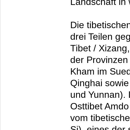
Landschaft in
Die tibetische
drei Teilen ge
Tibet / Xizang
der Provinzen
Kham im Suedo
Qinghai sowie
und Yunnan). 
Osttibet Amdo
vom tibetisch
Si), eines der