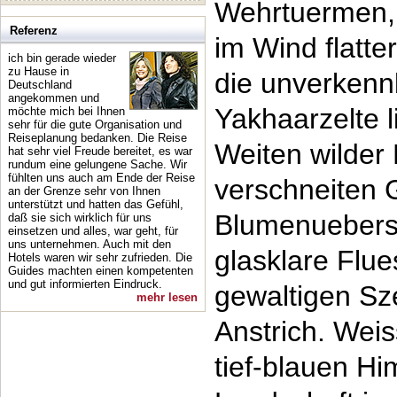
Wehrtuermen, 
Referenz
im Wind flatt
ich bin gerade wieder
zu Hause in
die unverken
Deutschland
angekommen und
Yakhaarzelte l
möchte mich bei Ihnen
sehr für die gute Organisation und
Reiseplanung bedanken. Die Reise
Weiten wilder
hat sehr viel Freude bereitet, es war
rundum eine gelungene Sache. Wir
fühlten uns auch am Ende der Reise
verschneiten 
an der Grenze sehr von Ihnen
unterstützt und hatten das Gefühl,
Blumenuebers
daß sie sich wirklich für uns
einsetzen und alles, war geht, für
uns unternehmen. Auch mit den
glasklare Flu
Hotels waren wir sehr zufrieden. Die
Guides machten einen kompetenten
und gut informierten Eindruck.
gewaltigen Sz
mehr lesen
Anstrich. We
tief-blauen H