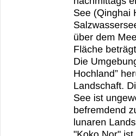
nachmittags e
See (Qinghai 
Salzwassersee
über dem Mee
Fläche beträg
Die Umgebung
Hochland” her
Landschaft. D
See ist ungew
befremdend zu
lunaren Lands
"Koko Nor" is