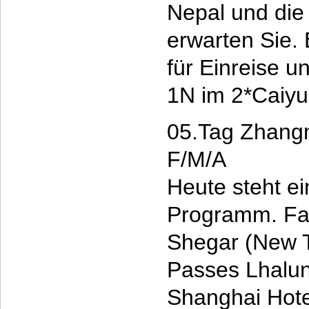
Nepal und die
erwarten Sie. 
für Einreise u
1N im 2*Caiyu
05.Tag Zhangm
F/M/A
Heute steht e
Programm. Fah
Shegar (New T
Passes Lhalu
Shanghai Hote