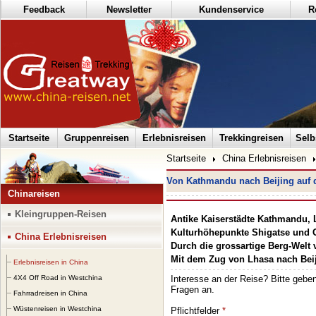
Feedback
Newsletter
Kundenservice
R
Startseite
Gruppenreisen
Erlebnisreisen
Trekkingreisen
Selb
Startseite
China Erlebnisreisen
Von Kathmandu nach Beijing auf
Chinareisen
Kleingruppen-Reisen
Antike Kaiserstädte Kathmandu, 
Kulturhöhepunkte Shigatse und 
China Erlebnisreisen
Durch die grossartige Berg-Welt
Mit dem Zug von Lhasa nach Bei
Erlebnisreisen in China
4X4 Off Road in Westchina
Fahrradreisen in China
Wüstenreisen in Westchina