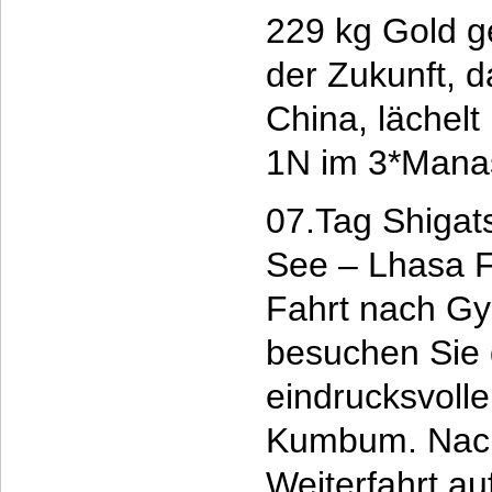
229 kg Gold g
der Zukunft, 
China, lächel
1N im 3*Manas
07.Tag Shigat
See – Lhasa 
Fahrt nach Gy
besuchen Sie 
eindrucksvoll
Kumbum. Nach
Weiterfahrt a