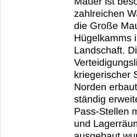
Mauer ist beso
zahlreichen W
die Große Mau
Hügelkamms in
Landschaft. D
Verteidigungsl
kriegerischer
Norden erbaut
ständig erweit
Pass-Stellen 
und Lagerräum
ausgebaut wur