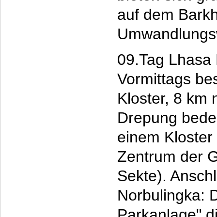
auf dem Barkho
Umwandlungsw
09.Tag Lhasa
Vormittags be
Kloster, 8 km 
Drepung bedeu
einem Kloster 
Zentrum der 
Sekte). Ansch
Norbulingka: 
Parkanlage" di