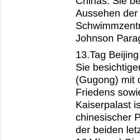
Chinas. Sie b
Aussehen der 
Schwimmzentr
Johnson Para
13.Tag Beijin
Sie besichtige
(Gugong) mit 
Friedens sowi
Kaiserpalast i
chinesischer 
der beiden le