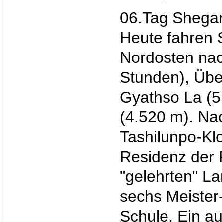
06.Tag Shegar
Heute fahren S
Nordosten nac
Stunden), Übe
Gyathso La (5
(4.520 m). Na
Tashilunpo-Klo
Residenz der 
"gelehrten" L
sechs Meister
Schule. Ein a