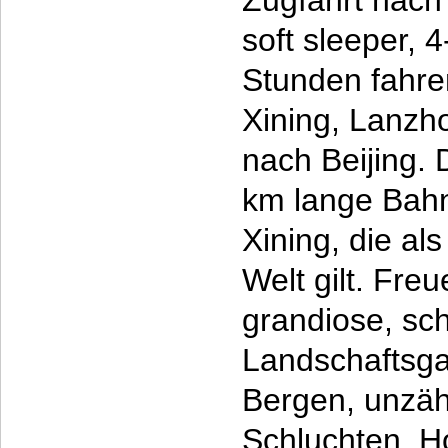
Zugfahrt nach
soft sleeper, 
Stunden fahre
Xining, Lanzh
nach Beijing. 
km lange Bah
Xining, die al
Welt gilt. Freu
grandiose, sc
Landschaftsga
Bergen, unzäh
Schluchten, H