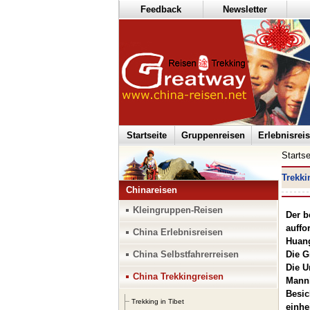
Feedback
Newsletter
Startseite
Gruppenreisen
Erlebnisrei
Startse
Trekki
Chinareisen
Kleingruppen-Reisen
Der b
auffo
China Erlebnisreisen
Huang
China Selbstfahrerreisen
Die G
Die U
China Trekkingreisen
Manni
Besic
Trekking in Tibet
einhe