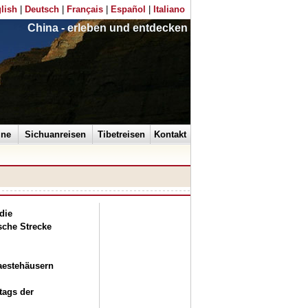
lish
|
Deutsch
|
Français
|
Español
|
Italiano
China - erleben und entdecken
ine
Sichuanreisen
Tibetreisen
Kontakt
die
sche Strecke
aestehäusern
tags der