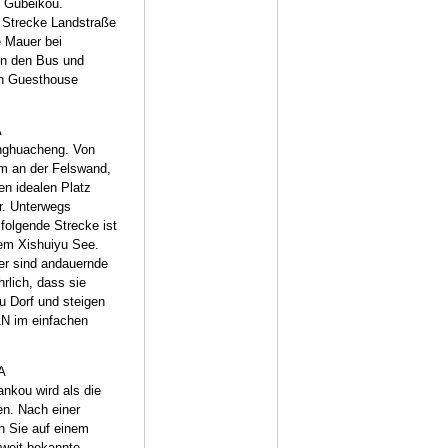
n Gubeikou.
e Strecke Landstraße
 Mauer bei
in den Bus und
en Guesthouse
A
nghuacheng. Von
rm an der Felswand,
n idealen Platz
r. Unterwegs
olgende Strecke ist
dem Xishuiyu See.
ter sind andauernde
rlich, dass sie
u Dorf und steigen
1N im einfachen
A
ankou wird als die
en. Nach einer
n Sie auf einem
tweit bekannte