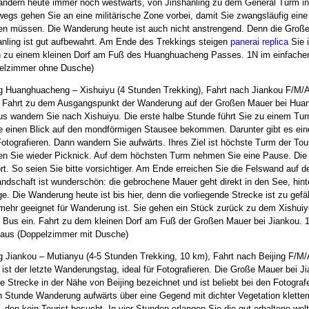
andern heute immer noch westwärts, von Jinshanling zu dem General Turm i
wegs gehen Sie an eine militärische Zone vorbei, damit Sie zwangsläufig ein
n müssen. Die Wanderung heute ist auch nicht anstrengend. Denn die Große
anling ist gut aufbewahrt. Am Ende des Trekkings steigen
panerai replica
Sie 
n zu einem kleinen Dorf am Fuß des Huanghuacheng Passes. 1N im einfach
elzimmer ohne Dusche)
g Huanghuacheng – Xishuiyu (4 Stunden Trekking), Fahrt nach Jiankou F/M/
 Fahrt zu dem Ausgangspunkt der Wanderung auf der Großen Mauer bei Hua
aus wandern Sie nach Xishuiyu. Die erste halbe Stunde führt Sie zu einem Tu
e einen Blick auf den mondförmigen Stausee bekommen. Darunter gibt es eine
otografieren. Dann wandern Sie aufwärts. Ihres Ziel ist höchste Turm der Tou
n Sie wieder Picknick. Auf dem höchsten Turm nehmen Sie eine Pause. Die f
rt. So seien Sie bitte vorsichtiger. Am Ende erreichen Sie die Felswand auf 
andschaft ist wunderschön: die gebrochene Mauer geht direkt in den See, hin
e. Die Wanderung heute ist bis hier, denn die vorliegende Strecke ist zu gefäh
 mehr geeignet für Wanderung ist. Sie gehen ein Stück zurück zu dem Xishuiy
n Bus ein. Fahrt zu dem kleinen Dorf am Fuß der Großen Mauer bei Jiankou. 
aus (Doppelzimmer mit Dusche)
g Jiankou – Mutianyu (4-5 Stunden Trekking, 10 km), Fahrt nach Beijing F/M/
ist der letzte Wanderungstag, ideal für Fotografieren. Die Große Mauer bei Ji
 Strecke in der Nähe von Beijing bezeichnet und ist beliebt bei den Fotograf
n Stunde Wanderung aufwärts über eine Gegend mit dichter Vegetation kletter
, den kein Tourist besucht. In vier Stunden erlangen Sie die gut erhaltene wel