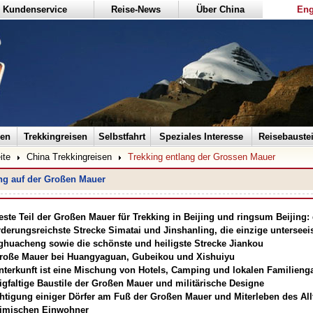
Kundenservice
Reise-News
Über China
Eng
sen
Trekkingreisen
Selbstfahrt
Speziales Interesse
Reisebauste
ite
China Trekkingreisen
Trekking entlang der Grossen Mauer
ng auf der Großen Mauer
este Teil der Großen Mauer für Trekking in Beijing und ringsum Beijing: 
rderungsreichste Strecke Simatai und Jinshanling, die einzige unterseei
huacheng sowie die schönste und heiligste Strecke Jiankou
roße Mauer bei Huangyaguan, Gubeikou und Xishuiyu
nterkunft ist eine Mischung von Hotels, Camping und lokalen Familieng
gfaltige Baustile der Großen Mauer und militärische Designe
htigung einiger Dörfer am Fuß der Großen Mauer und Miterleben des All
imischen Einwohner