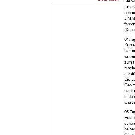
Sie w
Unter
nehme
Jinsh
fahre
(Dopp
04.Ta
Kurze
hier 
wo Si
zum F
mache
zerstö
Die L
Gebirg
nicht
in de
Gasth
05.Ta
Heute 
schöne
halbe
Gipfel