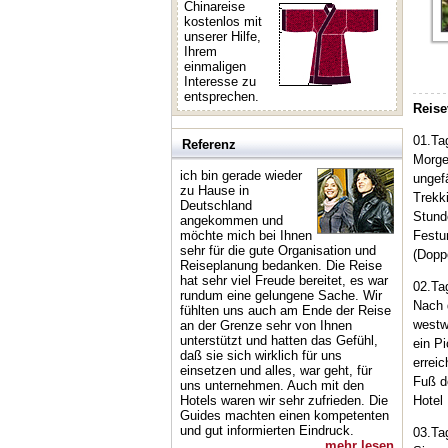
Chinareise
kostenlos mit
unserer Hilfe,
Ihrem
einmaligen
Interesse zu
entsprechen.
Reise
01.Ta
Referenz
Morge
ich bin gerade wieder
ungef
zu Hause in
Trekk
Deutschland
Stund
angekommen und
möchte mich bei Ihnen
Festu
sehr für die gute Organisation und
(Dopp
Reiseplanung bedanken. Die Reise
hat sehr viel Freude bereitet, es war
02.Ta
rundum eine gelungene Sache. Wir
Nach 
fühlten uns auch am Ende der Reise
westw
an der Grenze sehr von Ihnen
unterstützt und hatten das Gefühl,
ein P
daß sie sich wirklich für uns
errei
einsetzen und alles, war geht, für
Fuß d
uns unternehmen. Auch mit den
Hotels waren wir sehr zufrieden. Die
Hotel
Guides machten einen kompetenten
und gut informierten Eindruck.
03.Ta
mehr lesen