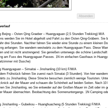
verlauf
g Beijng – Osten Qing Graeber – Huangyaguan (2,5 Stunden Trekking) M/A
ns werden Sie im Hotel abgeholt und Fahrt zu den Osten Qing-Gräbern. Sie be
ähr drei Stunden. Nachher fahren Sie wieder eine Stunde zu einem kleinen Do
ing anfangen. Sie wandern westwärts zu dem Huangyaguan Pass. Diese Wan
en und ist nicht anstrengend. Sie genießen unterwegs die schöne Landschaft
ng am Fuss des Huangyaguan Passes. 1N im einfachen Gasthaus in Huang
elzimmer mit Dusche)
g Huangyaguan – Simaitai – Jinshanling (10 km) F/M/A
dem Frühstück fahren Sie zuerst nach Simatai (3 Stunden). Von hier wander
ärts zu Jinshanling. Diese Strecke besuchen ziemlich wenige Touristen. Un
icknick auf der Mauer und schauen die Schönheit auf beiden Seiten. Nach 1
chen Sie Jinshanling, wo Sie entweder auf der Großen Mauer im Zelt oder im 
er Mauer übernachten. Beobachtung des Sonnenuntergangs. 1N Camping ode
g Jinshanling – Gubeikou – Huanghuacheng (5 Stunden Trekking) F/M/A