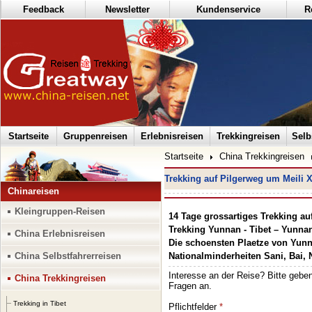
Feedback
Newsletter
Kundenservice
R
Startseite
Gruppenreisen
Erlebnisreisen
Trekkingreisen
Selb
Startseite
China Trekkingreisen
Trekking auf Pilgerweg um Meili
Chinareisen
Kleingruppen-Reisen
14 Tage grossartiges Trekking 
Trekking Yunnan - Tibet – Yunna
China Erlebnisreisen
Die schoensten Plaetze von Yunn
China Selbstfahrerreisen
Nationalminderheiten Sani, Bai, 
China Trekkingreisen
Trekking in Tibet