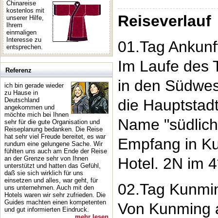
Chinareise
kostenlos mit
Reiseverlauf
unserer Hilfe,
Ihrem
einmaligen
Interesse zu
01.Tag Ankunf
entsprechen.
Im Laufe des 
Referenz
in den Südwes
ich bin gerade wieder
zu Hause in
Deutschland
die Hauptstad
angekommen und
möchte mich bei Ihnen
Name "südlich
sehr für die gute Organisation und
Reiseplanung bedanken. Die Reise
hat sehr viel Freude bereitet, es war
Empfang in K
rundum eine gelungene Sache. Wir
fühlten uns auch am Ende der Reise
an der Grenze sehr von Ihnen
Hotel. 2N im 
unterstützt und hatten das Gefühl,
daß sie sich wirklich für uns
einsetzen und alles, war geht, für
02.Tag Kunmi
uns unternehmen. Auch mit den
Hotels waren wir sehr zufrieden. Die
Guides machten einen kompetenten
Von Kunming a
und gut informierten Eindruck.
mehr lesen