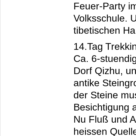
Feuer-Party im
Volksschule. 
tibetischen H
14.Tag Trekki
Ca. 6-stuendi
Dorf Qizhu, u
antike Steingr
der Steine mus
Besichtigung
Nu Fluß und A
heissen Quell