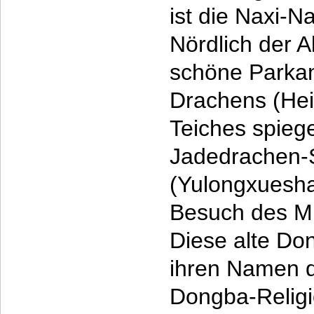
ist die Naxi-N
Nördlich der Al
schöne Parka
Drachens (Hei
Teiches spiege
Jadedrachen-
(Yulongxuesha
Besuch des M
Diese alte Don
ihren Namen d
Dongba-Religio