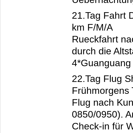
21.Tag Fahrt 
km F/M/A
Rueckfahrt na
durch die Alts
4*Guanguang 
22.Tag Flug S
Frühmorgens T
Flug nach Ku
0850/0950). A
Check-in für 