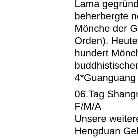
Lama gegründ
beherbergte n
Mönche der G
Orden). Heute
hundert Mönch
buddhistische
4*Guanguang 
06.Tag Shangr
F/M/A
Unsere weiter
Hengduan Gebi