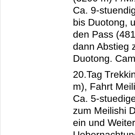
Ca. 9-stuendi
bis Duotong, 
den Pass (481
dann Abstieg 
Duotong. Cam
20.Tag Trekki
m), Fahrt Mei
Ca. 5-stuedig
zum Meilishi D
ein und Weite
Uebernachtun