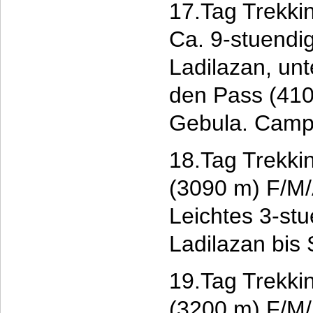
17.Tag Trekki
Ca. 9-stuendi
Ladilazan, un
den Pass (410
Gebula. Camp
18.Tag Trekki
(3090 m) F/M
Leichtes 3-st
Ladilazan bis
19.Tag Trekki
(3200 m) F/M