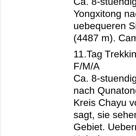
Ca. 8-stuendi
Yongxitong na
uebequeren S
(4487 m). Ca
11.Tag Trekki
F/M/A
Ca. 8-stuendi
nach Qunatong
Kreis Chayu vo
sagt, sie sehe
Gebiet. Ueber