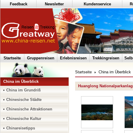
Feedback
Newsletter
Kundenservice
R
Startseite
Gruppenreisen
Erlebnisreisen
Trekkingreisen
Selb
Startseite
China im Überblick
China im Überblick
Huanglong Nationalparkanlag
China im Grundriß
Chinesische Städte
Chinesische Attraktionen
Chinesische Kultur
Chinareisetipps