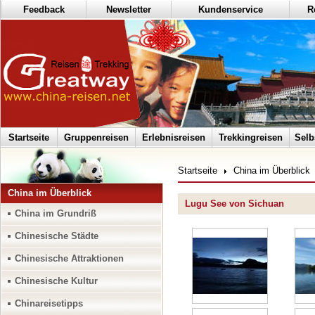
Feedback
Newsletter
Kundenservice
R
Startseite
Gruppenreisen
Erlebnisreisen
Trekkingreisen
Selb
Startseite
China im Überblick
China im Überblick
Lugu See von Sichuan
China im Grundriß
Chinesische Städte
Chinesische Attraktionen
Chinesische Kultur
Chinareisetipps