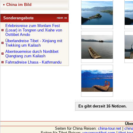
China im Bild
Sonderangebote
Erlebnisreise zum Monlam Fest
(Losar) in Tongren und Xiahe von
Osttibet Amdo
Überlandreise Tibet - Xinjiang mit
Trekking um Kailash
Abenteuerreise durch Nordtibet
Qiangtang zum Kailash
Fahrradreise Lhasa - Kathmandu
Es gibt derzeit 16 Notizen.
Übe
Seiten für China Reisen:
china-tour.net
|
china
Seiten für Tibet Reisen:
voyageautibet.com
|
tibet-to