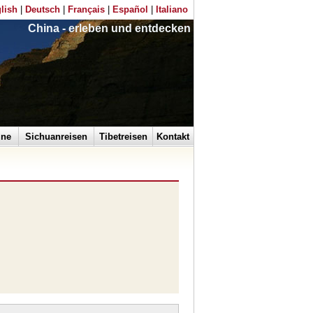
lish
|
Deutsch
|
Français
|
Español
|
Italiano
China - erleben und entdecken
ine
Sichuanreisen
Tibetreisen
Kontakt