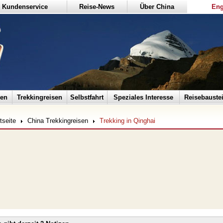
Kundenservice
Reise-News
Über China
Eng
sen
Trekkingreisen
Selbstfahrt
Speziales Interesse
Reisebauste
tseite
China Trekkingreisen
Trekking in Qinghai