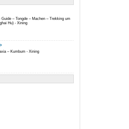
a – Guide – Tongde – Machen – Trekking um
hai Hu) - Xining
o
iaxia – Kumbum - Xining