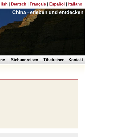
lish
|
Deutsch
|
Français
|
Español
|
Italiano
China - erleben und entdecken
ine
Sichuanreisen
Tibetreisen
Kontakt