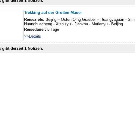
 gibt derzeit 1 Notizen.
Trekking auf der Großen Mauer
Reiseziele:
Beijng – Osten Qing Graeber – Huangyaguan - Simai
Huanghuacheng - Xishuiyu - Jiankou - Mutianyu - Beijing
Reisedauer:
5 Tage
>>Details
 gibt derzeit 1 Notizen.