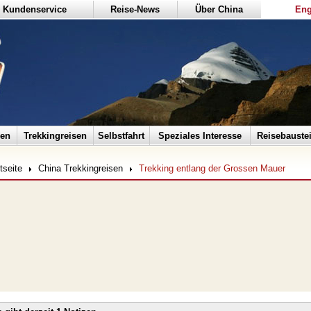
Kundenservice
Reise-News
Über China
Eng
sen
Trekkingreisen
Selbstfahrt
Speziales Interesse
Reisebauste
tseite
China Trekkingreisen
Trekking entlang der Grossen Mauer